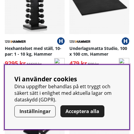
Hexhantelset med ställ, 10-
Underlagsmatta Studio, 100
par: 1 - 10 kg, Hammer
x 100 cm, Hammer
9295 kr
Ordinarie pris:
479 kr
Ordinarie pris:
11619 kr
599 kr
1-5 arbetsdagar
1-5 arbetsdagar
Vi använder cookies
Dina uppgifter behandlas på ett tryggt och
-20%
-20%
säkert sätt i enlighet med aktuella lagar om
dataskydd (GDPR).
Inställningar
Acceptera alla