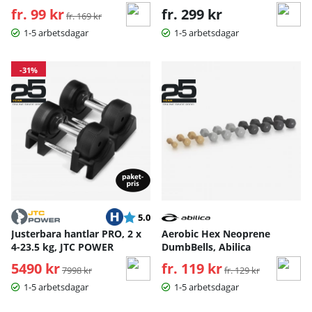
fr. 99 kr
Ordinarie pris:
fr. 299 kr
fr. 169 kr
1-5 arbetsdagar
1-5 arbetsdagar
-31%
Betyg:
utav 5 stjärnor
5.0
Justerbara hantlar PRO, 2 x
Aerobic Hex Neoprene
4-23.5 kg, JTC POWER
DumbBells, Abilica
5490 kr
Ordinarie pris:
fr. 119 kr
Ordinarie pris:
7998 kr
fr. 129 kr
1-5 arbetsdagar
1-5 arbetsdagar