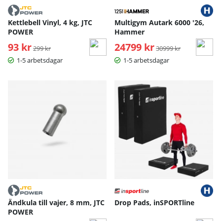
Kettlebell Vinyl, 4 kg, JTC
Multigym Autark 6000 '26,
POWER
Hammer
93 kr
Ordinarie pris:
24799 kr
Ordinarie pris:
299 kr
30999 kr
1-5 arbetsdagar
1-5 arbetsdagar
Ändkula till vajer, 8 mm, JTC
Drop Pads, inSPORTline
POWER