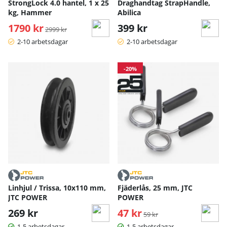
StrongLock 4.0 hantel, 1 x 25
Draghandtag StrapHandle,
kg, Hammer
Abilica
1790 kr
Ordinarie pris:
399 kr
2999 kr
2-10 arbetsdagar
2-10 arbetsdagar
-20%
Linhjul / Trissa, 10x110 mm,
Fjäderlås, 25 mm, JTC
JTC POWER
POWER
269 kr
47 kr
Ordinarie pris:
59 kr
1-5 arbetsdagar
1-5 arbetsdagar