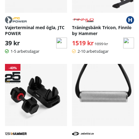
Vajerterminal med ögla, JTC
Träningsbänk Tricon, Finnlo
POWER
by Hammer
39 kr
1519 kr
Ordinarie pris:
1899 kr
1-5 arbetsdagar
2-10 arbetsdagar
-40%