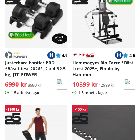
Betyg:
utav 5 stjärnor
Betyg:
ut
4.9
4.6
Justerbara hantlar PRO
Hemmagym Bio Force *Bäst
*Bäst i test 2026*, 2 x 4-32.5
i test 2025*, Finnlo by
kg, JTC POWER
Hammer
6990 kr
Ordinarie pris:
10399 kr
Ordinarie pris:
8980 kr
12999 kr
1-5 arbetsdagar
1-5 arbetsdagar
-1100 kr
-100 kr