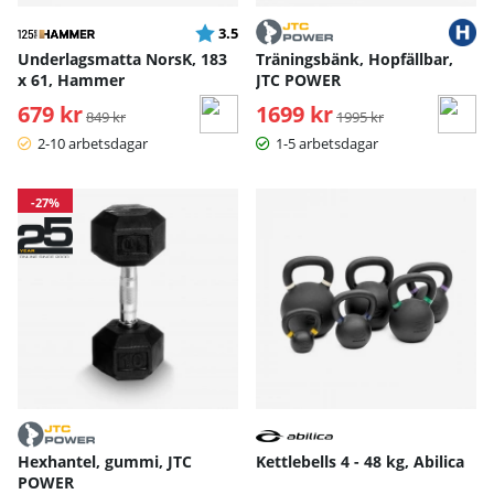
Betyg:
utav 5 stjärnor
3.5
Underlagsmatta NorsK, 183
Träningsbänk, Hopfällbar,
x 61, Hammer
JTC POWER
679 kr
Ordinarie pris:
1699 kr
Ordinarie pris:
849 kr
1995 kr
2-10 arbetsdagar
1-5 arbetsdagar
-27%
Hexhantel, gummi, JTC
Kettlebells 4 - 48 kg, Abilica
POWER