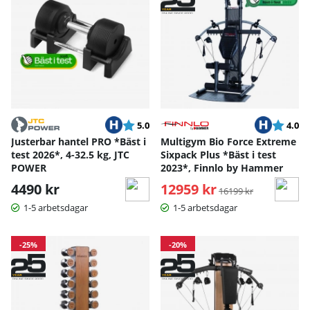
Betyg:
utav 5 stjärnor
Betyg:
ut
5.0
4.0
Justerbar hantel PRO *Bäst i
Multigym Bio Force Extreme
test 2026*, 4-32.5 kg, JTC
Sixpack Plus *Bäst i test
POWER
2023*, Finnlo by Hammer
4490 kr
12959 kr
Ordinarie pris:
16199 kr
1-5 arbetsdagar
1-5 arbetsdagar
-25%
-20%