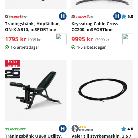
Betyg:
ut
5.0
Träningsbänk, Hopfällbar,
Kryssdrag Cable Cross
ON-X AB10, inSPORTline
CC200, inSPORTline
1795 kr
Ordinarie pris:
9995 kr
Ordinarie pris:
1995 kr
17999 kr
1-5 arbetsdagar
1-5 arbetsdagar
Halva
priset
Betyg:
ut
4.0
Träningsbänk UB60 Utility,
Vajer till styrkemaskin, 3.5 /