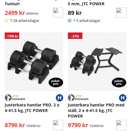
Tunturi
5 mm, JTC POWER
2499 kr
Ordinarie pris:
89 kr
4999 kr
7-28 arbetsdagar
1-5 arbetsdagar
-1700 kr
-21%
Justerbara hantlar PRO, 2 x
Justerbara hantlar PRO med
4-41.5 kg, JTC POWER
ställ, 2 x 4-41.5 kg, JTC
POWER
8790 kr
Ordinarie pris:
9790 kr
Ordinarie pris:
10490 kr
12489 kr