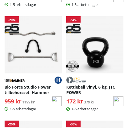
1-5 arbetsdagar
1-5 arbetsdagar
-20%
-54%
Bio Force Studio Power
Kettlebell Vinyl, 6 kg, JTC
tillbehörsset, Hammer
POWER
959 kr
Ordinarie pris:
172 kr
Ordinarie pris:
1199 kr
379 kr
1-5 arbetsdagar
1-5 arbetsdagar
-20%
-36%