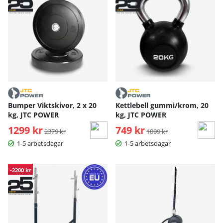
Bumper Viktskivor, 2 x 20
Kettlebell gummi/krom, 20
kg, JTC POWER
kg, JTC POWER
1299 kr
Ordinarie pris:
749 kr
Ordinarie pris:
2379 kr
1099 kr
1-5 arbetsdagar
1-5 arbetsdagar
-2200 kr