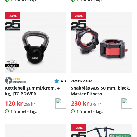
-59%
-39%
Betyg:
utav 5 stjärnor
4.3
Kettlebell gummi/krom, 4
Snabblås ABS 50 mm, black,
kg, JTC POWER
Master Fitness
120 kr
Ordinarie pris:
230 kr
Ordinarie pris:
299 kr
379 kr
1-5 arbetsdagar
1-5 arbetsdagar
-20%