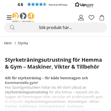
4.6
Baserat på 2424 betyg
Hem
Styrka
Styrketräningsutrustning för Hemma
& Gym – Maskiner, Vikter & Tillbehör
Allt för styrketräning – för både hemmagym och
kommersiella gym!
Hos Sportgymbutiken hittar du ett stort utbud av
styrketräningsutrustning
för alla behov – oavsett om du
bygger ett hemmagym eller utrustar ett professionellt gym.
Vi erbjuder
styrketräningsmaskiner
,
skivstänger
,
vikter
,
hantlar
,
ställningar
,
träningsbänkar
,
multigym
,
kabelmaskiner
,
smithmaskiner
och
power racks
.