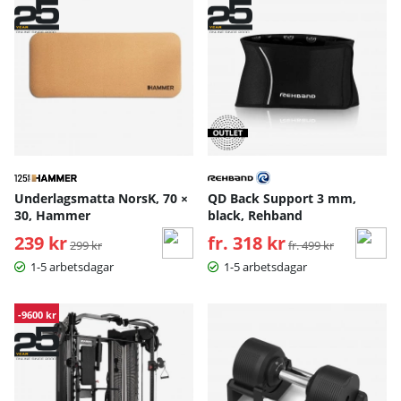
Underlagsmatta NorsK, 70 ×
QD Back Support 3 mm,
30, Hammer
black, Rehband
239 kr
Ordinarie pris:
fr. 318 kr
Ordinarie pris:
299 kr
fr. 499 kr
1-5 arbetsdagar
1-5 arbetsdagar
-9600 kr