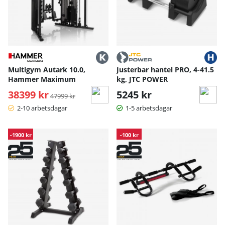
Multigym Autark 10.0,
Justerbar hantel PRO, 4-41.5
Hammer Maximum
kg, JTC POWER
38399 kr
Ordinarie pris:
5245 kr
47999 kr
2-10 arbetsdagar
1-5 arbetsdagar
-1900 kr
-100 kr