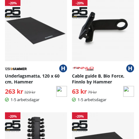
-20%
-20%
Underlagsmatta, 120 x 60
Cable guide B, Bio Force,
cm, Hammer
Finnlo by Hammer
263 kr
Ordinarie pris:
63 kr
Ordinarie pris:
329 kr
79 kr
1-5 arbetsdagar
1-5 arbetsdagar
-20%
-20%