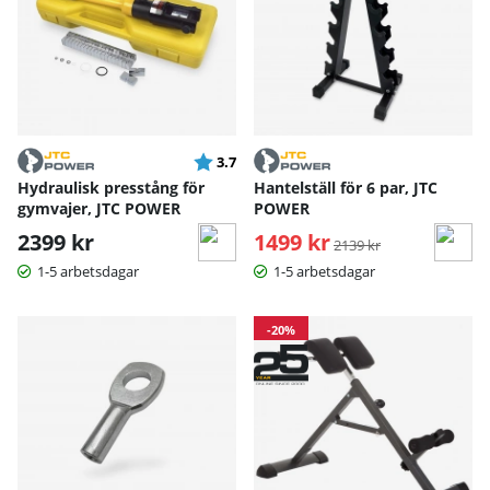
Betyg:
utav 5 stjärnor
3.7
Hydraulisk presstång för
Hantelställ för 6 par, JTC
gymvajer, JTC POWER
POWER
2399 kr
1499 kr
Ordinarie pris:
2139 kr
1-5 arbetsdagar
1-5 arbetsdagar
-20%