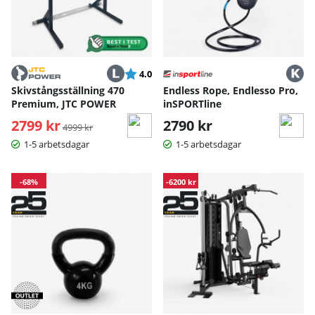
Betyg:
utav 5 stjärnor
4.0
Skivstångsställning 470
Endless Rope, Endlesso Pro,
Premium, JTC POWER
inSPORTline
2799 kr
Ordinarie pris:
2790 kr
4999 kr
1-5 arbetsdagar
1-5 arbetsdagar
-68%
-6200 kr