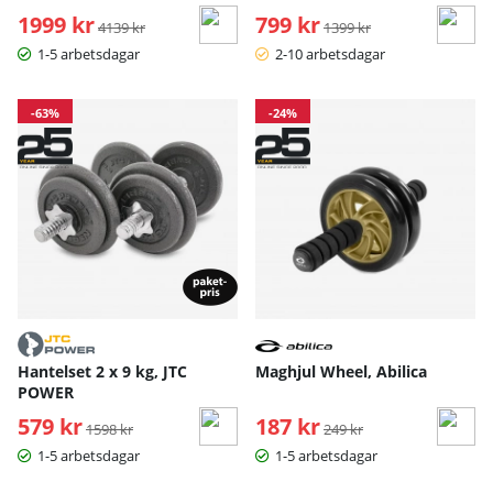
1999 kr
Ordinarie pris:
799 kr
Ordinarie pris:
4139 kr
1399 kr
1-5 arbetsdagar
2-10 arbetsdagar
-63%
-24%
Hantelset 2 x 9 kg, JTC
Maghjul Wheel, Abilica
POWER
579 kr
Ordinarie pris:
187 kr
Ordinarie pris:
1598 kr
249 kr
1-5 arbetsdagar
1-5 arbetsdagar