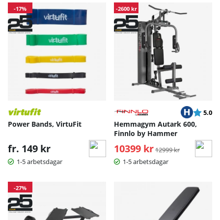
-17%
-2600 kr
Betyg:
ut
5.0
Power Bands, VirtuFit
Hemmagym Autark 600,
Finnlo by Hammer
fr. 149 kr
10399 kr
Ordinarie pris:
12999 kr
1-5 arbetsdagar
1-5 arbetsdagar
-27%