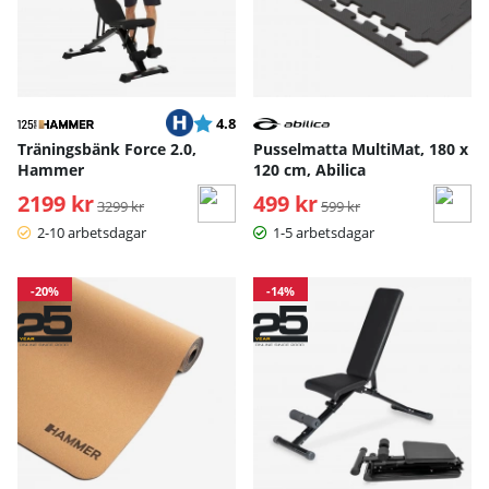
Betyg:
utav 5 stjärnor
4.8
Träningsbänk Force 2.0,
Pusselmatta MultiMat, 180 x
Hammer
120 cm, Abilica
2199 kr
Ordinarie pris:
499 kr
Ordinarie pris:
3299 kr
599 kr
2-10 arbetsdagar
1-5 arbetsdagar
-20%
-14%