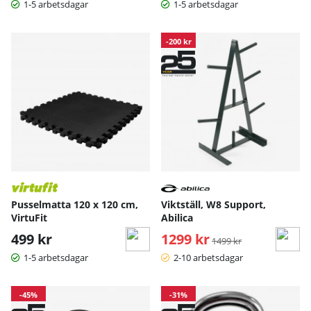
1-5 arbetsdagar
1-5 arbetsdagar
-200 kr
Pusselmatta 120 x 120 cm,
Viktställ, W8 Support,
VirtuFit
Abilica
499 kr
1299 kr
Ordinarie pris:
1499 kr
1-5 arbetsdagar
2-10 arbetsdagar
-45%
-31%