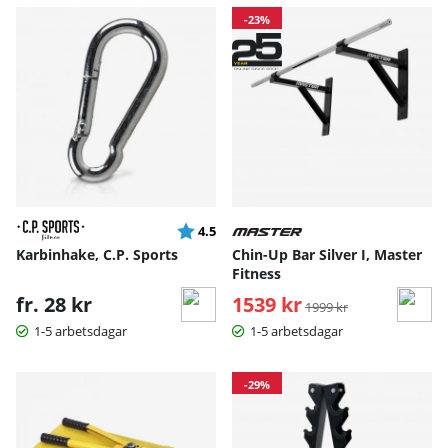
-23%
Betyg:
utav 5 stjärnor
4.5
Karbinhake, C.P. Sports
Chin-Up Bar Silver I, Master
Fitness
fr. 28 kr
1539 kr
Ordinarie pris:
1999 kr
1-5 arbetsdagar
1-5 arbetsdagar
-29%