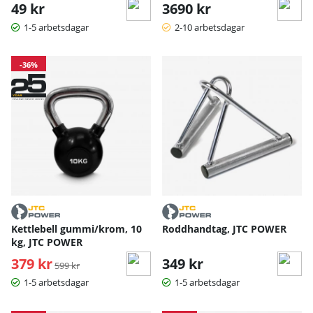
49 kr
3690 kr
1-5 arbetsdagar
2-10 arbetsdagar
-36%
Kettlebell gummi/krom, 10
Roddhandtag, JTC POWER
kg, JTC POWER
379 kr
Ordinarie pris:
349 kr
599 kr
1-5 arbetsdagar
1-5 arbetsdagar