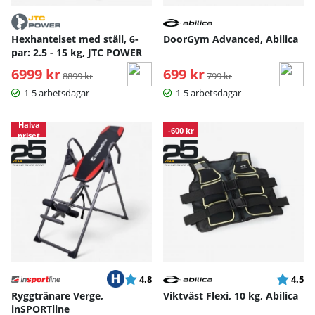
Hexhantelset med ställ, 6-
DoorGym Advanced, Abilica
par: 2.5 - 15 kg, JTC POWER
6999 kr
Ordinarie pris:
699 kr
Ordinarie pris:
8899 kr
799 kr
1-5 arbetsdagar
1-5 arbetsdagar
Halva
-600 kr
priset
Betyg:
utav 5 stjärnor
Betyg:
ut
4.8
4.5
Ryggtränare Verge,
Viktväst Flexi, 10 kg, Abilica
inSPORTline