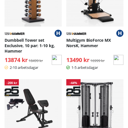
Dumbbell Tower set
Multigym BioForce MX
Exclusive, 10 par: 1-10 kg,
NorsK, Hammer
Hammer
13874 kr
Ordinarie pris:
13490 kr
Ordinarie pris:
18499 kr
16999 kr
2-10 arbetsdagar
1-5 arbetsdagar
-200 kr
-44%