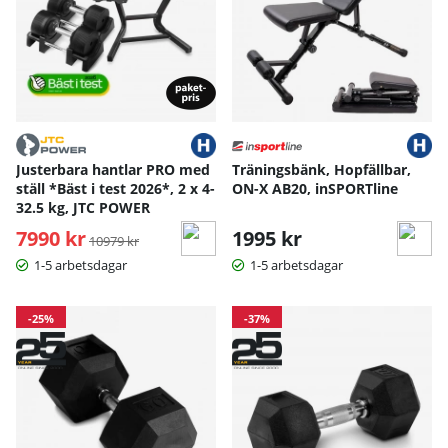
Justerbara hantlar PRO med
Träningsbänk, Hopfällbar,
ställ *Bäst i test 2026*, 2 x 4-
ON-X AB20, inSPORTline
32.5 kg, JTC POWER
7990 kr
Ordinarie pris:
1995 kr
10979 kr
1-5 arbetsdagar
1-5 arbetsdagar
-25%
-37%