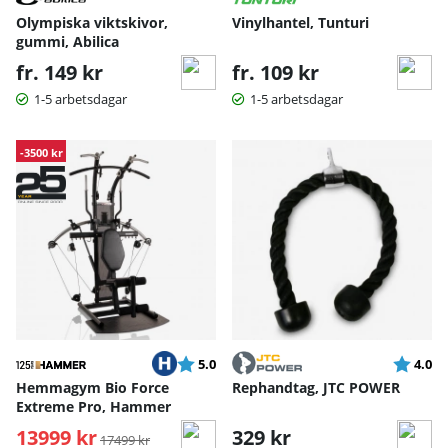
Olympiska viktskivor,
Vinylhantel, Tunturi
gummi, Abilica
fr. 149 kr
fr. 109 kr
1-5 arbetsdagar
1-5 arbetsdagar
-3500 kr
Betyg:
utav 5 stjärnor
Betyg:
ut
5.0
4.0
Hemmagym Bio Force
Rephandtag, JTC POWER
Extreme Pro, Hammer
13999 kr
Ordinarie pris:
329 kr
17499 kr