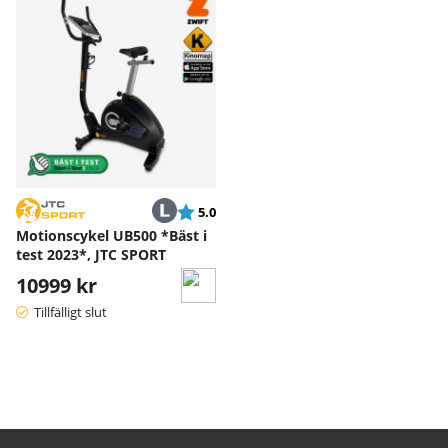
Betyg:
utav 5 stjärnor
5.0
Motionscykel UB500 *Bäst i
test 2023*, JTC SPORT
10999 kr
Tillfälligt slut