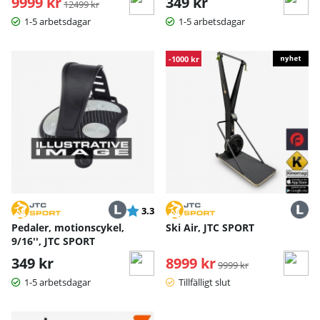
9999 kr
349 kr
12499 kr
1-5 arbetsdagar
1-5 arbetsdagar
-1000 kr
Betyg:
utav 5 stjärnor
3.3
Pedaler, motionscykel,
Ski Air, JTC SPORT
9/16'', JTC SPORT
349 kr
8999 kr
Ordinarie pris:
9999 kr
1-5 arbetsdagar
Tillfälligt slut