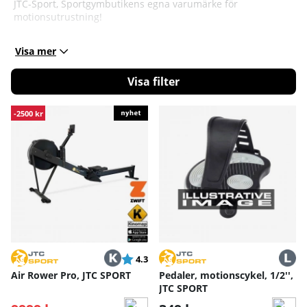
JTC-Sport, Sportgymbutikens egna varumärke för
motionsutrustning!
Visa mer
Filtrera
Produkter
-2500 kr
Betyg:
utav 5 stjärnor
4.3
Air Rower Pro, JTC SPORT
Pedaler, motionscykel, 1/2'',
JTC SPORT
Ordinarie pris: