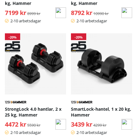
kg, Hammer
kg, Hammer
7199 kr
Ordinarie pris:
8792 kr
Ordinarie pris:
8999 kr
10990 kr
2-10 arbetsdagar
2-10 arbetsdagar
-20%
-20%
StrongLock 4.0 hantlar, 2 x
SmartLock-hantel, 1 x 20 kg,
25 kg, Hammer
Hammer
4472 kr
Ordinarie pris:
3439 kr
Ordinarie pris:
5590 kr
4299 kr
2-10 arbetsdagar
2-10 arbetsdagar