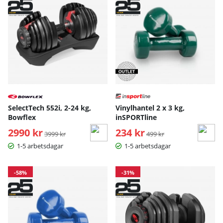
SelectTech 552i, 2-24 kg,
Vinylhantel 2 x 3 kg,
Bowflex
inSPORTline
2990 kr
Ordinarie pris:
234 kr
Ordinarie pris:
3999 kr
499 kr
1-5 arbetsdagar
1-5 arbetsdagar
-58%
-31%