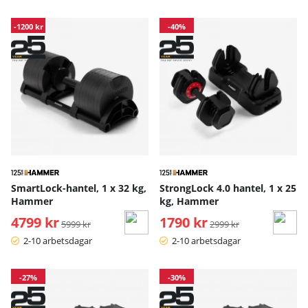
-1200 kr
-40%
SmartLock-hantel, 1 x 32 kg,
StrongLock 4.0 hantel, 1 x 25
Hammer
kg, Hammer
4799 kr
Ordinarie pris:
1790 kr
Ordinarie pris:
5999 kr
2999 kr
2-10 arbetsdagar
2-10 arbetsdagar
-27%
-30%