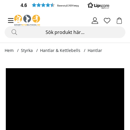
4.6
Baserat på 2424 betyg
Hem
Styrka
Hantlar & Kettlebells
Hantlar