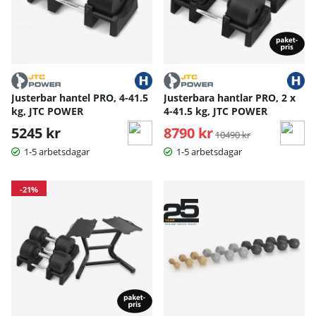
Aerobichantlar är mer kompakta hantlar som är perfekta att
använda under gruppträningar eller för enklare
styrketräning. De är praktiska och lätthanterliga och är
därför bra för dig som inte vill lyfta tungt utan träna lättare
styrketräning samt använda vikter som en del av ett
aerobicspass.
Justerbar hantel PRO, 4-41.5
Justerbara hantlar PRO, 2 x
kg, JTC POWER
4-41.5 kg, JTC POWER
5245 kr
8790 kr
Ordinarie pris:
10490 kr
1-5 arbetsdagar
1-5 arbetsdagar
-21%