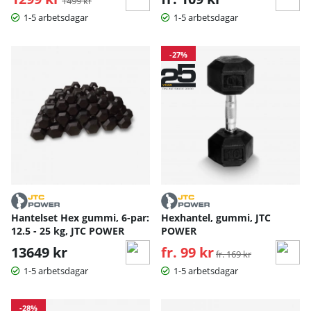
1499 kr
1-5 arbetsdagar
1-5 arbetsdagar
-27%
Hantelset Hex gummi, 6-par:
Hexhantel, gummi, JTC
12.5 - 25 kg, JTC POWER
POWER
13649 kr
fr. 99 kr
Ordinarie pris:
fr. 169 kr
1-5 arbetsdagar
1-5 arbetsdagar
-28%