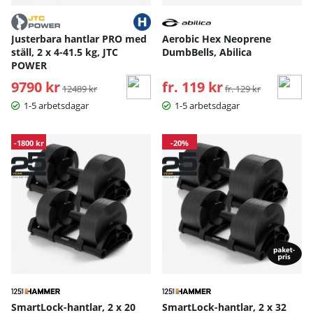
Justerbara hantlar PRO med
Aerobic Hex Neoprene
ställ, 2 x 4-41.5 kg, JTC
DumbBells, Abilica
POWER
9790 kr
Ordinarie pris:
fr. 119 kr
Ordinarie pris:
12489 kr
fr. 129 kr
1-5 arbetsdagar
1-5 arbetsdagar
-1800 kr
-20%
SmartLock-hantlar, 2 x 20
SmartLock-hantlar, 2 x 32