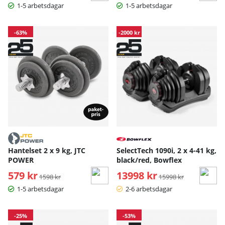
1-5 arbetsdagar
1-5 arbetsdagar
-63%
-2000 kr
Hantelset 2 x 9 kg, JTC
SelectTech 1090i, 2 x 4-41 kg,
POWER
black/red, Bowflex
579 kr
Ordinarie pris:
13998 kr
Ordinarie pris:
1598 kr
15998 kr
1-5 arbetsdagar
2-6 arbetsdagar
-25%
-53%