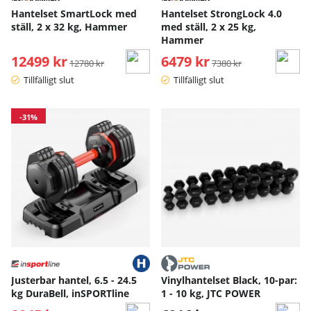
Hantelset SmartLock med
Hantelset StrongLock 4.0
ställ, 2 x 32 kg, Hammer
med ställ, 2 x 25 kg,
Hammer
12499 kr
Ordinarie pris:
6479 kr
Ordinarie pris:
12780 kr
7380 kr
Tillfälligt slut
Tillfälligt slut
-31%
Justerbar hantel, 6.5 - 24.5
Vinylhantelset Black, 10-par:
kg DuraBell, inSPORTline
1 - 10 kg, JTC POWER