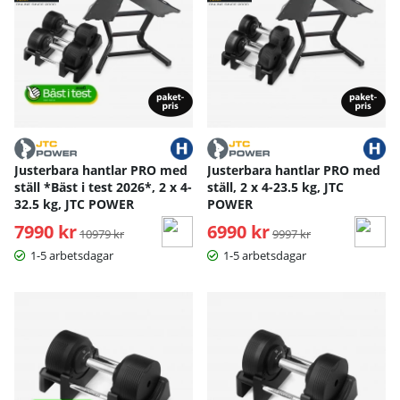
Justerbara hantlar PRO med
Justerbara hantlar PRO med
ställ *Bäst i test 2026*, 2 x 4-
ställ, 2 x 4-23.5 kg, JTC
32.5 kg, JTC POWER
POWER
7990 kr
Ordinarie pris:
6990 kr
Ordinarie pris:
10979 kr
9997 kr
1-5 arbetsdagar
1-5 arbetsdagar