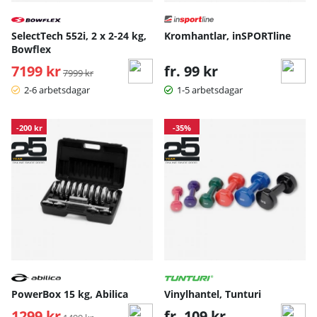
SelectTech 552i, 2 x 2-24 kg,
Kromhantlar, inSPORTline
Bowflex
7199 kr
Ordinarie pris:
fr. 99 kr
7999 kr
2-6 arbetsdagar
1-5 arbetsdagar
-200 kr
-35%
PowerBox 15 kg, Abilica
Vinylhantel, Tunturi
1299 kr
Ordinarie pris:
fr. 109 kr