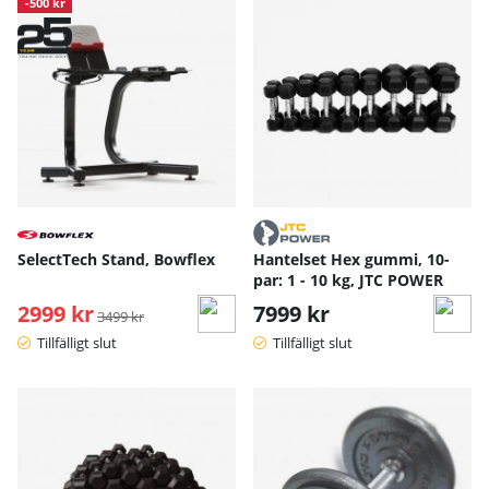
-500 kr
SelectTech Stand, Bowflex
Hantelset Hex gummi, 10-
par: 1 - 10 kg, JTC POWER
2999 kr
Ordinarie pris:
7999 kr
3499 kr
Tillfälligt slut
Tillfälligt slut