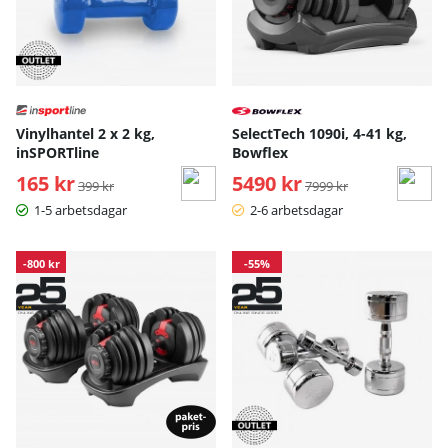
Vinylhantel 2 x 2 kg,
SelectTech 1090i, 4-41 kg,
inSPORTline
Bowflex
165 kr
Ordinarie pris:
5490 kr
Ordinarie pris:
399 kr
7999 kr
1-5 arbetsdagar
2-6 arbetsdagar
-800 kr
-55%