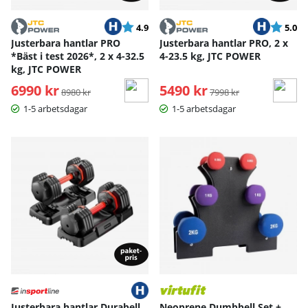
Betyg:
utav 5 stjärnor
Betyg:
ut
4.9
5.0
Justerbara hantlar PRO
Justerbara hantlar PRO, 2 x
*Bäst i test 2026*, 2 x 4-32.5
4-23.5 kg, JTC POWER
kg, JTC POWER
6990 kr
Ordinarie pris:
5490 kr
Ordinarie pris:
8980 kr
7998 kr
1-5 arbetsdagar
1-5 arbetsdagar
Justerbara hantlar Durabell,
Neoprene Dumbbell Set +