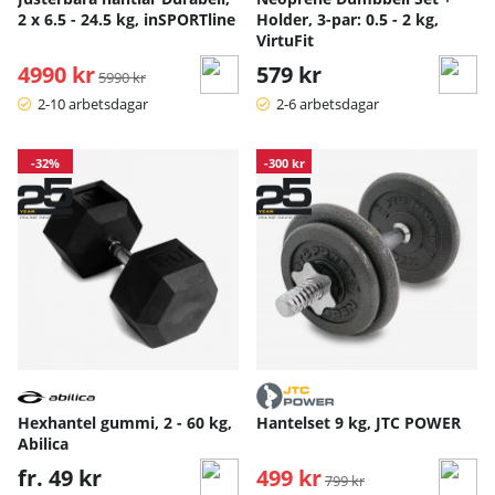
2 x 6.5 - 24.5 kg, inSPORTline
Holder, 3-par: 0.5 - 2 kg,
VirtuFit
4990 kr
Ordinarie pris:
579 kr
5990 kr
2-10 arbetsdagar
2-6 arbetsdagar
-32%
-300 kr
Hexhantel gummi, 2 - 60 kg,
Hantelset 9 kg, JTC POWER
Abilica
fr. 49 kr
499 kr
Ordinarie pris:
799 kr