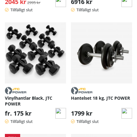
2045 kr
Ordinarie pris:
6916 kr
2995 kr
Tillfälligt slut
Tillfälligt slut
Vinylhantlar Black, JTC
Hantelset 18 kg, JTC POWER
POWER
fr. 175 kr
1799 kr
Tillfälligt slut
Tillfälligt slut