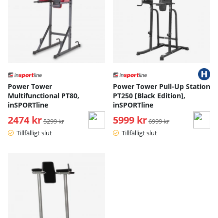
Power Tower
Power Tower Pull-Up Station
Multifunctional PT80,
PT250 [Black Edition],
inSPORTline
inSPORTline
2474 kr
Ordinarie pris:
5999 kr
Ordinarie pris:
5299 kr
6999 kr
Tillfälligt slut
Tillfälligt slut