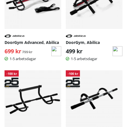
DoorGym Advanced, Abilica
DoorGym, Abilica
699 kr
Ordinarie pris:
499 kr
799 kr
1-5 arbetsdagar
1-5 arbetsdagar
-100 kr
-100 kr