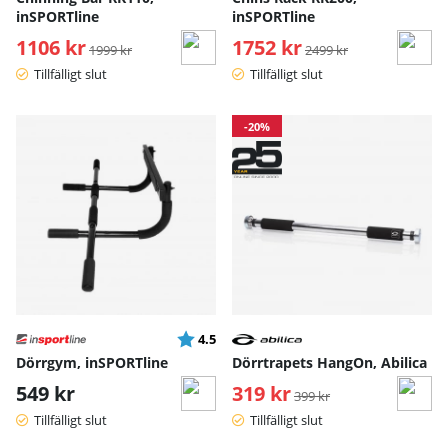
inSPORTline
inSPORTline
1106 kr
Ordinarie pris:
1752 kr
Ordinarie pris:
1999 kr
2499 kr
Tillfälligt slut
Tillfälligt slut
-20%
Betyg:
utav 5 stjärnor
4.5
Dörrgym, inSPORTline
Dörrtrapets HangOn, Abilica
549 kr
319 kr
Ordinarie pris:
399 kr
Tillfälligt slut
Tillfälligt slut