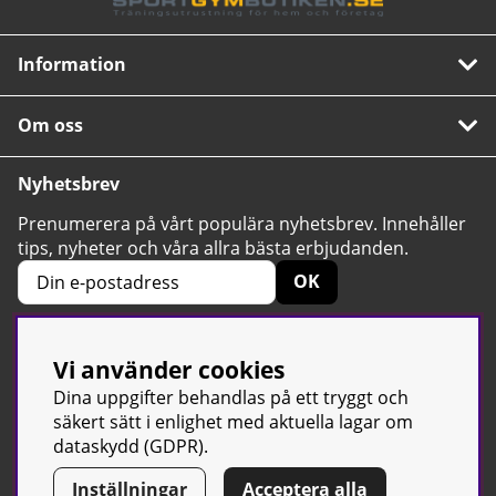
Information
Om oss
Nyhetsbrev
Prenumerera på vårt populära nyhetsbrev. Innehåller
tips, nyheter och våra allra bästa erbjudanden.
OK
Vi använder cookies
4.6
Baserat på 2424 betyg
Dina uppgifter behandlas på ett tryggt och
säkert sätt i enlighet med aktuella lagar om
dataskydd (GDPR).
Inställningar
Acceptera alla
© Sport & Gym Butiken JTC AB |
Kontakta oss
| All rights reserved