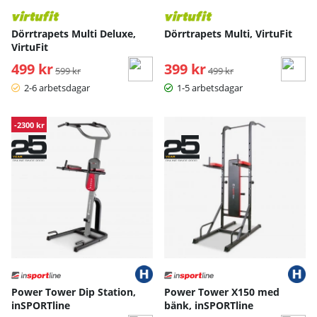
Dörrtrapets Multi Deluxe,
Dörrtrapets Multi, VirtuFit
VirtuFit
499 kr
Ordinarie pris:
399 kr
Ordinarie pris:
599 kr
499 kr
2-6 arbetsdagar
1-5 arbetsdagar
-2300 kr
Power Tower Dip Station,
Power Tower X150 med
inSPORTline
bänk, inSPORTline