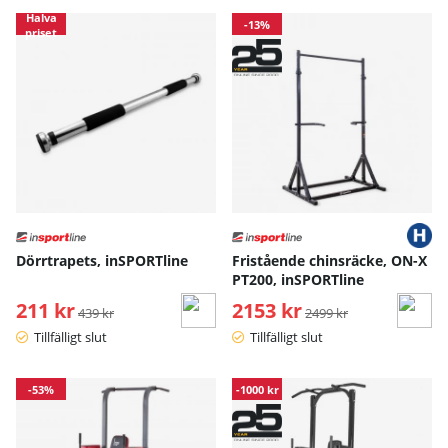
Halva
-13%
priset
Dörrtrapets, inSPORTline
Fristående chinsräcke, ON-X
PT200, inSPORTline
211 kr
Ordinarie pris:
2153 kr
Ordinarie pris:
439 kr
2499 kr
Tillfälligt slut
Tillfälligt slut
-53%
-1000 kr