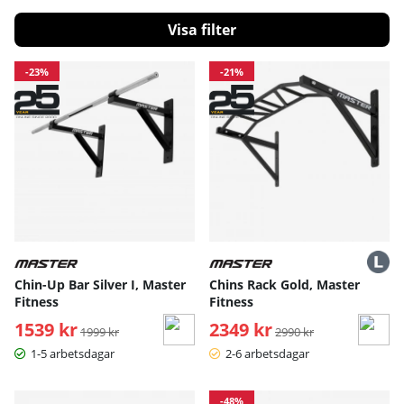
Filtrera
Produkter
-23%
-21%
Chin-Up Bar Silver I, Master
Chins Rack Gold, Master
Fitness
Fitness
1539 kr
Ordinarie pris:
2349 kr
Ordinarie pris:
1999 kr
2990 kr
1-5 arbetsdagar
2-6 arbetsdagar
-48%