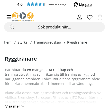
4.6
Baserat på 2424 betyg
Hem
Styrka
Träningsredskap
Ryggtränare
Ryggtränare
Här hittar du en mängd olika redskap och
träningsutrustning som riktar sig till träning av rygg och
närliggande områden. I vårt utbud finns ryggtränare både
för enklare hemmabruk och kommersiell användning.
Bland alla dessa träningsmaskiner och träningsredskap av
Abilica, Bremshey, Eurosport Fitness och JTC Power återfinns
bl.a. träningsbänkar, hävräcke / chinup bar, dörrtrapets,
Visa mer
pulldown med flera andra sorters ryggtränare.