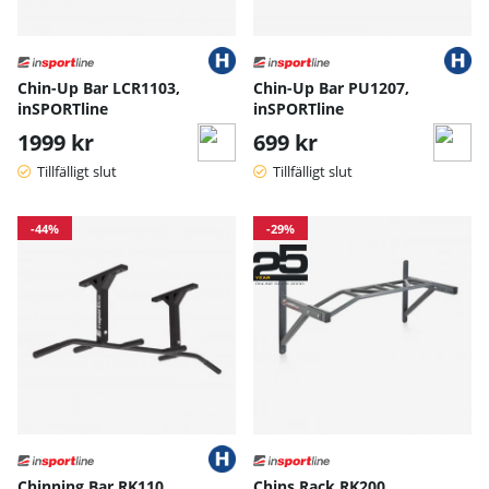
Chin-Up Bar LCR1103,
Chin-Up Bar PU1207,
inSPORTline
inSPORTline
1999 kr
699 kr
Tillfälligt slut
Tillfälligt slut
-44%
-29%
Chinning Bar RK110,
Chins Rack RK200,