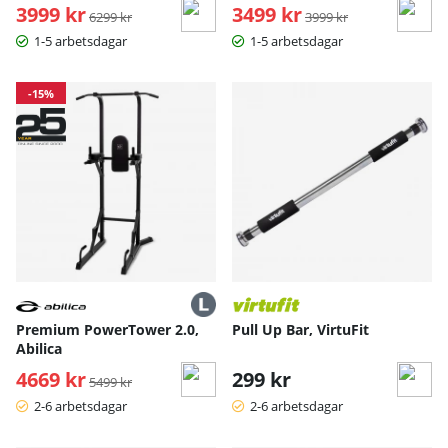
3999 kr
Ordinarie pris:
3499 kr
Ordinarie pris:
6299 kr
3999 kr
1-5 arbetsdagar
1-5 arbetsdagar
-15%
Premium PowerTower 2.0,
Pull Up Bar, VirtuFit
Abilica
4669 kr
Ordinarie pris:
299 kr
5499 kr
2-6 arbetsdagar
2-6 arbetsdagar