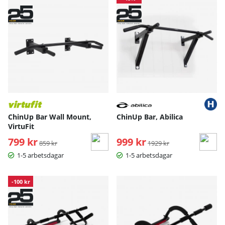
ChinUp Bar Wall Mount,
ChinUp Bar, Abilica
VirtuFit
799 kr
Ordinarie pris:
999 kr
Ordinarie pris:
859 kr
1929 kr
1-5 arbetsdagar
1-5 arbetsdagar
-100 kr