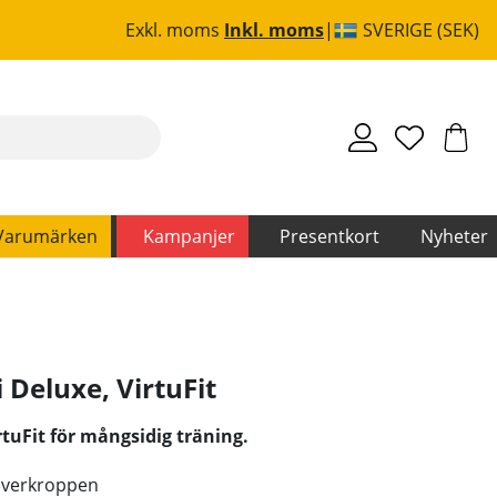
Exkl. moms
Inkl. moms
SVERIGE (SEK)
Varumärken
Kampanjer
Presentkort
Nyheter
i Deluxe
,
VirtuFit
tuFit för mångsidig träning.
 överkroppen