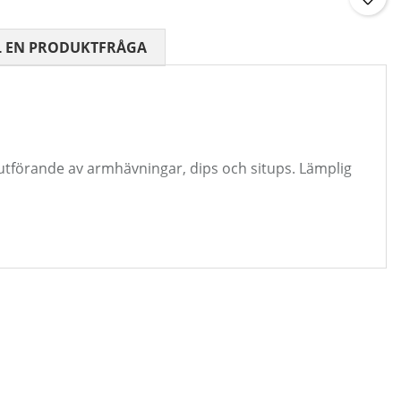
 0 AV 5 ANTAL BETYG 0
L EN PRODUKTFRÅGA
t utförande av armhävningar, dips och situps. Lämplig