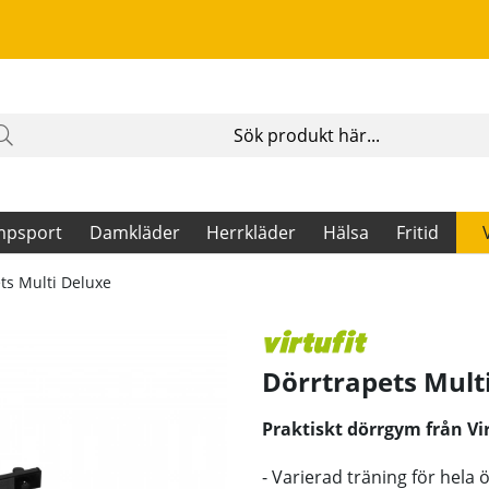
mpsport
Damkläder
Herrkläder
Hälsa
Fritid
ts Multi Deluxe
Dörrtrapets Mult
Praktiskt dörrgym från Vir
- Varierad träning för hela