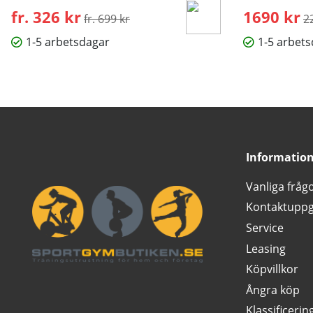
fr. 326 kr
Ordinarie pris:
1690 kr
O
fr. 699 kr
2
1-5 arbetsdagar
1-5 arbet
Informatio
Vanliga fråg
Kontaktuppg
Service
Leasing
Köpvillkor
Ångra köp
Klassificerin