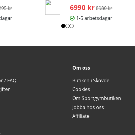
rdinarie pris:
6990 kr
Ordinarie pris:
295 kr
8980 kr
sdagar
1-5 arbetsdagar
n
Om oss
or / FAQ
Butiken i Skövde
ifter
Cookies
Om Sportgymbutiken
Jobba hos oss
Affiliate
g