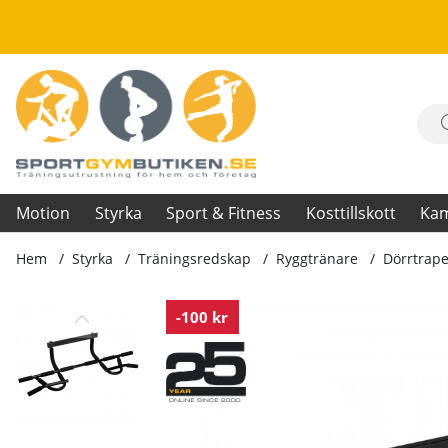
Motion
Styrka
Sport & Fitness
Kosttillskott
Ka
Hem
Styrka
Träningsredskap
Ryggtränare
Dörrtrape
Produktbilder Dörrtrapets Multi Deluxe
-100 kr