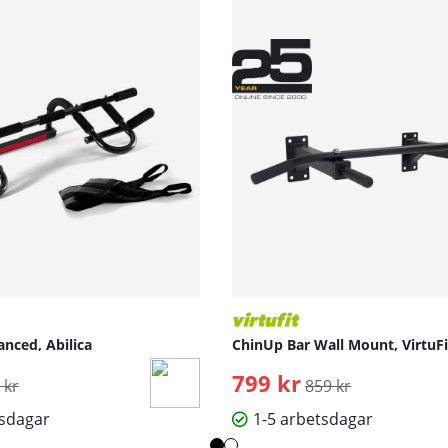
ced, Abilica
ChinUp Bar Wall Mount, VirtuFi
inarie pris:
799 kr
Ordinarie pris:
 kr
859 kr
tsdagar
1-5 arbetsdagar