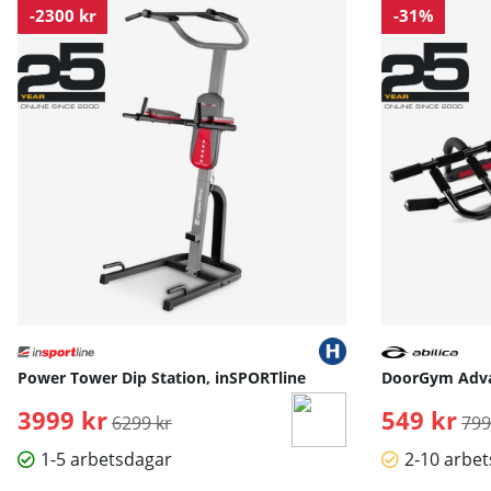
-2300 kr
-31%
Power Tower Dip Station, inSPORTline
DoorGym Advan
3999 kr
Ordinarie pris:
549 kr
Ord
6299 kr
799
1-5 arbetsdagar
2-10 arbe