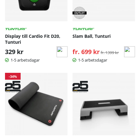
Display till Cardio Fit D20,
Slam Ball, Tunturi
Tunturi
329 kr
fr. 699 kr
Ordinarie pris:
fr. 1399 kr
1-5 arbetsdagar
1-5 arbetsdagar
-34%