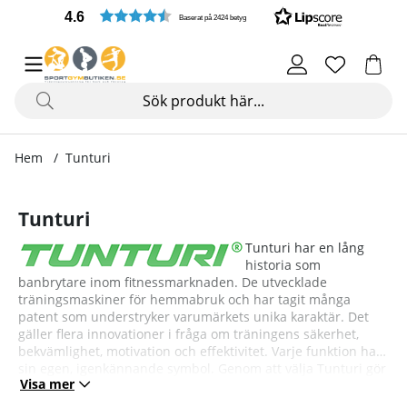
4.6
Baserat på 2424 betyg
Hem
Tunturi
Tunturi
Tunturi har en lång
historia som
banbrytare inom fitnessmarknaden. De utvecklade
träningsmaskiner för hemmabruk och har tagit många
patent som understryker varumärkets unika karaktär. Det
gäller flera innovationer i fråga om träningens säkerhet,
bekvämlighet, motivation och effektivitet. Varje funktion har
sin egen, igenkännande symbol. Genom att välja Tunturi gör
Visa mer
du ett medvetet val av kvalitet, nordisk design och
pålitlighet.