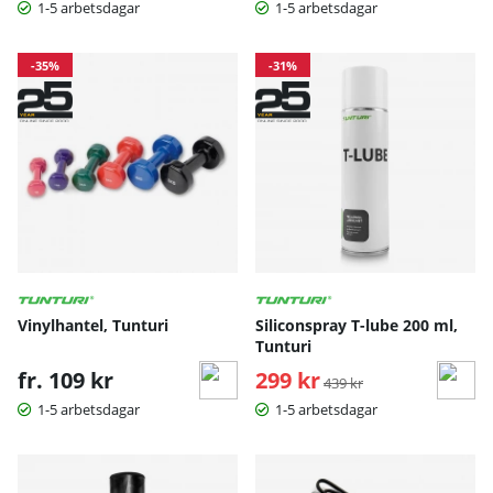
1-5 arbetsdagar
1-5 arbetsdagar
-35%
-31%
Vinylhantel, Tunturi
Siliconspray T-lube 200 ml,
Tunturi
fr. 109 kr
299 kr
Ordinarie pris:
439 kr
1-5 arbetsdagar
1-5 arbetsdagar