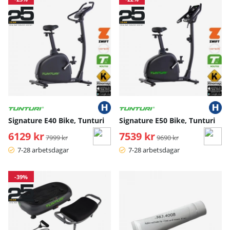
Signature E40 Bike, Tunturi
Signature E50 Bike, Tunturi
6129 kr
Ordinarie pris:
7539 kr
Ordinarie pris:
7999 kr
9690 kr
7-28 arbetsdagar
7-28 arbetsdagar
-39%