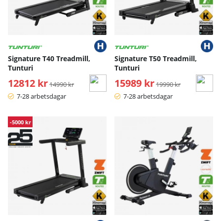
Signature T40 Treadmill,
Signature T50 Treadmill,
Tunturi
Tunturi
12812 kr
Ordinarie pris:
15989 kr
Ordinarie pris:
14990 kr
19990 kr
7-28 arbetsdagar
7-28 arbetsdagar
-5000 kr