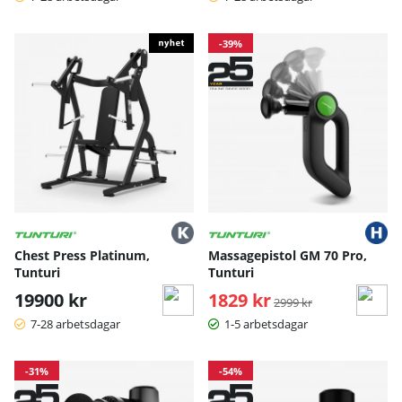
-39%
Chest Press Platinum,
Massagepistol GM 70 Pro,
Tunturi
Tunturi
19900 kr
1829 kr
Ordinarie pris:
2999 kr
7-28 arbetsdagar
1-5 arbetsdagar
-31%
-54%