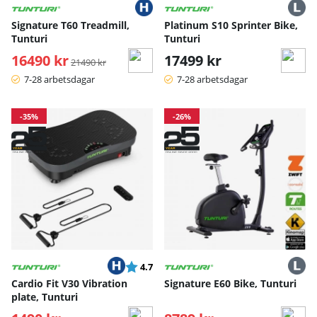
Signature T60 Treadmill,
Platinum S10 Sprinter Bike,
Tunturi
Tunturi
16490 kr
Ordinarie pris:
17499 kr
21490 kr
7-28 arbetsdagar
7-28 arbetsdagar
-35%
-26%
Betyg:
utav 5 stjärnor
4.7
Cardio Fit V30 Vibration
Signature E60 Bike, Tunturi
plate, Tunturi
Ordinarie pris:
Ordinarie pris: