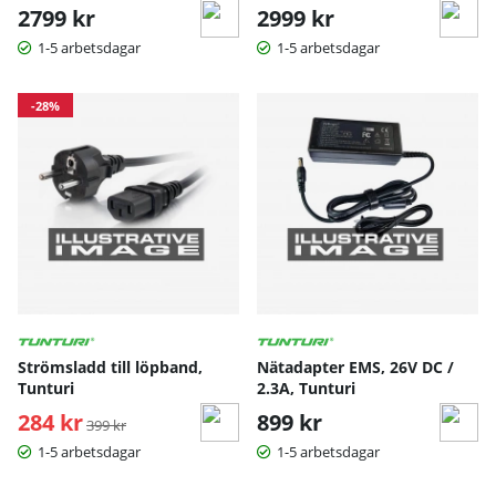
2799 kr
2999 kr
1-5 arbetsdagar
1-5 arbetsdagar
-28%
Strömsladd till löpband,
Nätadapter EMS, 26V DC /
Tunturi
2.3A, Tunturi
284 kr
Ordinarie pris:
899 kr
399 kr
1-5 arbetsdagar
1-5 arbetsdagar