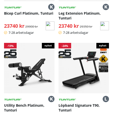
Bicep Curl Platinum, Tunturi
Leg Extension Platinum,
Tunturi
23740 kr
Ordinarie pris:
23740 kr
Ordinarie pris:
29900 kr
29350 kr
7-28 arbetsdagar
7-28 arbetsdagar
-13%
-24%
Utility Bench Platinum,
Löpband Signature T90,
Tunturi
Tunturi