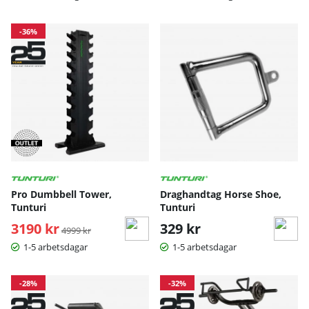
-36%
Pro Dumbbell Tower,
Draghandtag Horse Shoe,
Tunturi
Tunturi
3190 kr
Ordinarie pris:
329 kr
4999 kr
1-5 arbetsdagar
1-5 arbetsdagar
-28%
-32%