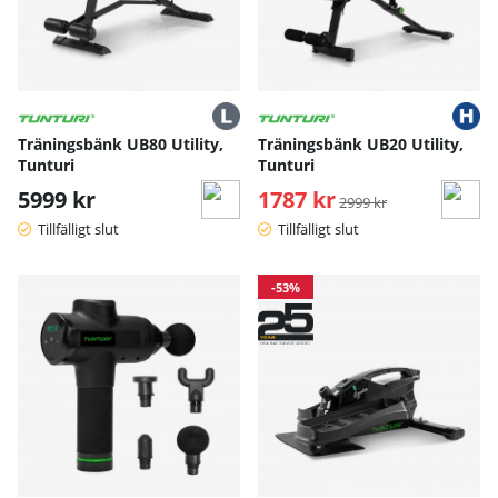
Träningsbänk UB80 Utility,
Träningsbänk UB20 Utility,
Tunturi
Tunturi
5999 kr
1787 kr
Ordinarie pris:
2999 kr
Tillfälligt slut
Tillfälligt slut
-53%