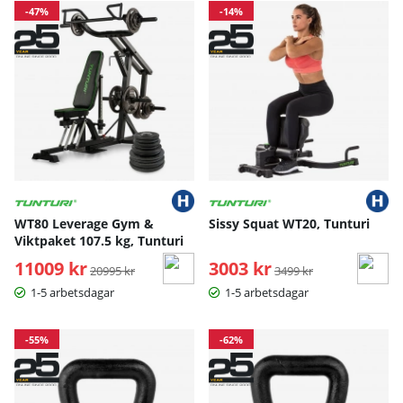
-47%
-14%
WT80 Leverage Gym &
Sissy Squat WT20, Tunturi
Viktpaket 107.5 kg, Tunturi
11009 kr
Ordinarie pris:
3003 kr
Ordinarie pris:
20995 kr
3499 kr
1-5 arbetsdagar
1-5 arbetsdagar
-55%
-62%