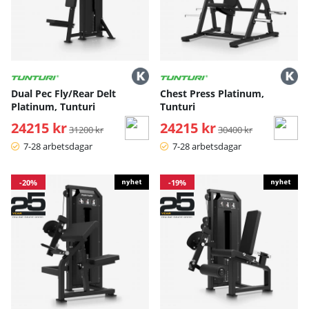
Dual Pec Fly/Rear Delt
Chest Press Platinum,
Platinum, Tunturi
Tunturi
24215 kr
Ordinarie pris:
24215 kr
Ordinarie pris:
31200 kr
30400 kr
7-28 arbetsdagar
7-28 arbetsdagar
-20%
-19%