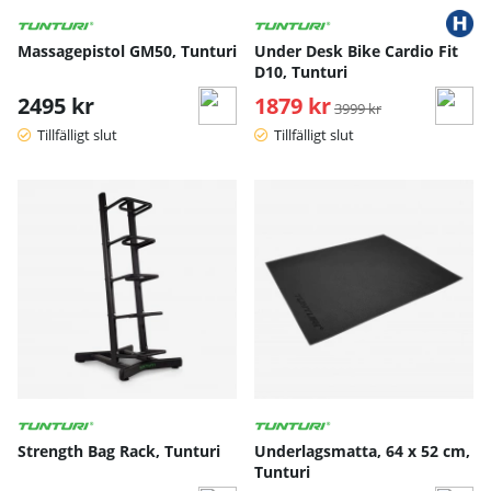
Massagepistol GM50, Tunturi
Under Desk Bike Cardio Fit
D10, Tunturi
2495 kr
1879 kr
Ordinarie pris:
3999 kr
Tillfälligt slut
Tillfälligt slut
Strength Bag Rack, Tunturi
Underlagsmatta, 64 x 52 cm,
Tunturi