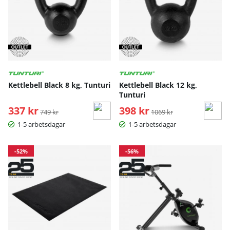
Kettlebell Black 8 kg, Tunturi
Kettlebell Black 12 kg,
Tunturi
337 kr
Ordinarie pris:
398 kr
Ordinarie pris:
749 kr
1069 kr
1-5 arbetsdagar
1-5 arbetsdagar
-52%
-56%