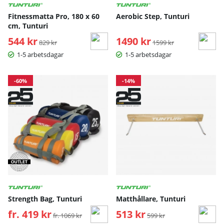
Fitnessmatta Pro, 180 x 60
Aerobic Step, Tunturi
cm, Tunturi
544 kr
Ordinarie pris:
1490 kr
Ordinarie pris:
829 kr
1599 kr
1-5 arbetsdagar
1-5 arbetsdagar
-60%
-14%
Strength Bag, Tunturi
Matthållare, Tunturi
fr. 419 kr
Ordinarie pris:
513 kr
Ordinarie pris:
fr. 1069 kr
599 kr