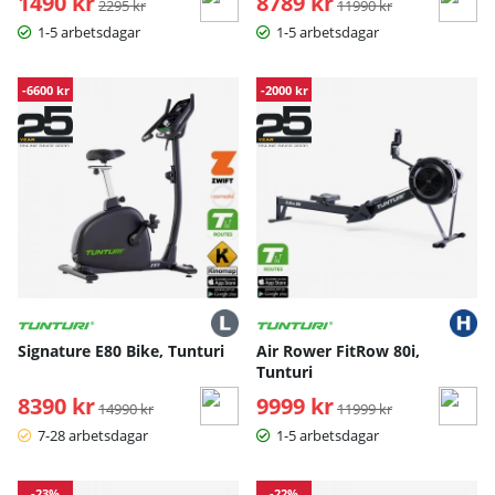
1490 kr
8789 kr
2295 kr
11990 kr
1-5 arbetsdagar
1-5 arbetsdagar
-6600 kr
-2000 kr
Signature E80 Bike, Tunturi
Air Rower FitRow 80i,
Tunturi
8390 kr
Ordinarie pris:
9999 kr
Ordinarie pris:
14990 kr
11999 kr
7-28 arbetsdagar
1-5 arbetsdagar
-23%
-22%