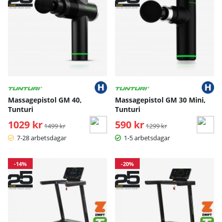
Massagepistol GM 40,
Massagepistol GM 30 Mini,
Tunturi
Tunturi
1029 kr
Ordinarie pris:
590 kr
Ordinarie pris:
1499 kr
1299 kr
7-28 arbetsdagar
1-5 arbetsdagar
-14%
-20%