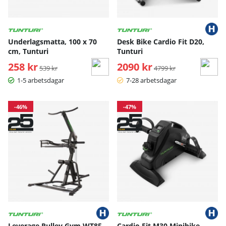
Underlagsmatta, 100 x 70
Desk Bike Cardio Fit D20,
cm, Tunturi
Tunturi
258 kr
Ordinarie pris:
2090 kr
Ordinarie pris:
539 kr
4799 kr
1-5 arbetsdagar
7-28 arbetsdagar
-46%
-47%
Leverage Pulley Gym WT85,
Cardio Fit M30 Minibike,