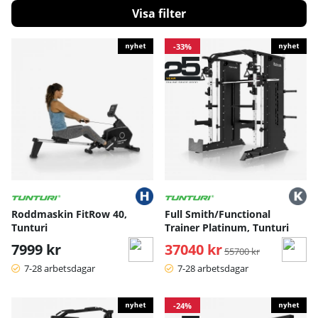
Filtrera
Sportgymbutiken är även Sveriges Servicepartner för
Tunturi Fitness och sköter service samt reservdelar till dessa
Produkter
-33%
maskiner.
För prisuppgift och reservdelsbeställning, använd vårt
formulär så återkommer vi till er inom kort med prisuppgift
och mer info
Formulär för reservdelar »
Roddmaskin FitRow 40,
Full Smith/Functional
Tunturi
Trainer Platinum, Tunturi
7999 kr
37040 kr
Ordinarie pris:
55700 kr
7-28 arbetsdagar
7-28 arbetsdagar
-24%