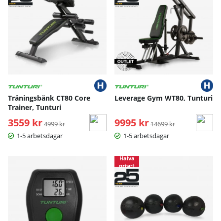
Träningsbänk CT80 Core
Leverage Gym WT80, Tunturi
Trainer, Tunturi
3559 kr
Ordinarie pris:
9995 kr
Ordinarie pris:
4999 kr
14699 kr
1-5 arbetsdagar
1-5 arbetsdagar
Halva
priset