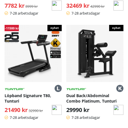
7782 kr
Ordinarie pris:
32469 kr
Ordinarie pris:
8999 kr
42990 kr
7-28 arbetsdagar
7-28 arbetsdagar
-11500 kr
Löpband Signature T80,
Dual Back/Abdominal
Tunturi
Combo Platinum, Tunturi
21490 kr
Ordinarie pris:
29990 kr
32990 kr
7-28 arbetsdagar
7-28 arbetsdagar