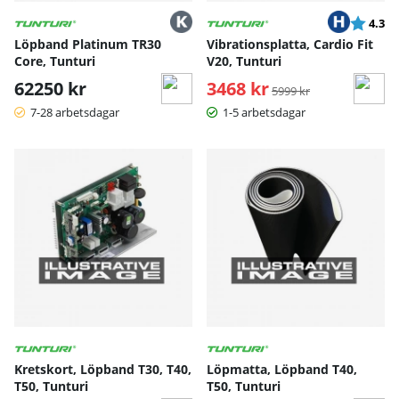
Betyg:
ut
4.3
Löpband Platinum TR30
Vibrationsplatta, Cardio Fit
Core, Tunturi
V20, Tunturi
62250 kr
3468 kr
Ordinarie pris:
5999 kr
7-28 arbetsdagar
1-5 arbetsdagar
Kretskort, Löpband T30, T40,
Löpmatta, Löpband T40,
T50, Tunturi
T50, Tunturi