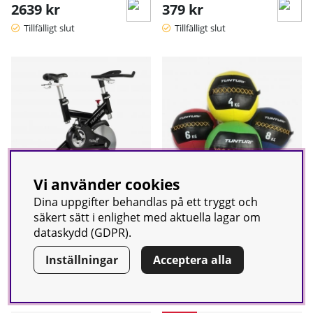
2639 kr
379 kr
Tillfälligt slut
Tillfälligt slut
Vi använder cookies
Dina uppgifter behandlas på ett tryggt och
säkert sätt i enlighet med aktuella lagar om
Spinningcykel Platinum Pro,
Wall Balls, Tunturi
dataskydd (GDPR).
Tunturi
Inställningar
Acceptera alla
15799 kr
fr. 595 kr
Tillfälligt slut
Tillfälligt slut