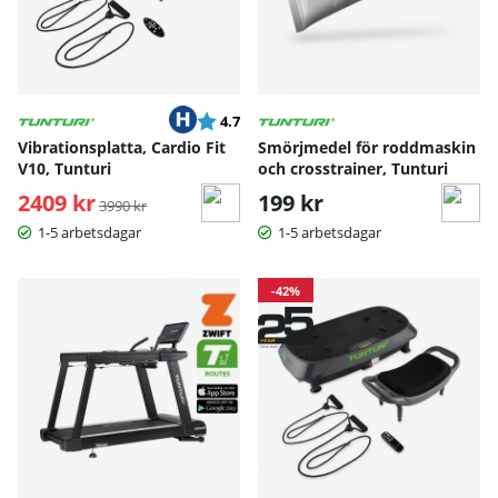
Betyg:
utav 5 stjärnor
4.7
Vibrationsplatta, Cardio Fit
Smörjmedel för roddmaskin
V10, Tunturi
och crosstrainer, Tunturi
2409 kr
Ordinarie pris:
199 kr
3990 kr
1-5 arbetsdagar
1-5 arbetsdagar
-42%