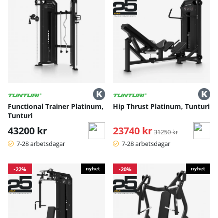
Functional Trainer Platinum,
Hip Thrust Platinum, Tunturi
Tunturi
43200 kr
23740 kr
Ordinarie pris:
31250 kr
7-28 arbetsdagar
7-28 arbetsdagar
-22%
-20%