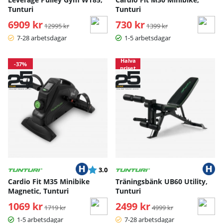
Tunturi
Tunturi
6909 kr
Ordinarie pris:
730 kr
Ordinarie pris:
12995 kr
1399 kr
7-28 arbetsdagar
1-5 arbetsdagar
Halva
-37%
priset
Betyg:
utav 5 stjärnor
3.0
Cardio Fit M35 Minibike
Träningsbänk UB60 Utility,
Magnetic, Tunturi
Tunturi
1069 kr
Ordinarie pris:
2499 kr
Ordinarie pris:
1719 kr
4999 kr
1-5 arbetsdagar
7-28 arbetsdagar