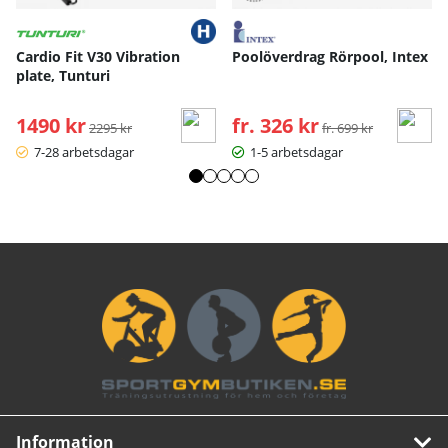
Cardio Fit V30 Vibration
Poolöverdrag Rörpool, Intex
plate, Tunturi
1490 kr
Ordinarie pris:
fr. 326 kr
Ordinarie pris:
2295 kr
fr. 699 kr
7-28 arbetsdagar
1-5 arbetsdagar
Information