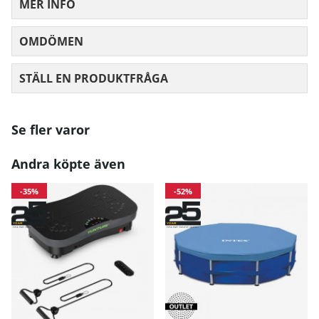
MER INFO
OMDÖMEN
MEDELBETYG 0 AV 5 ANTAL BETYG 0
STÄLL EN PRODUKTFRÅGA
Se fler varor
Andra köpte även
-35%
-52%