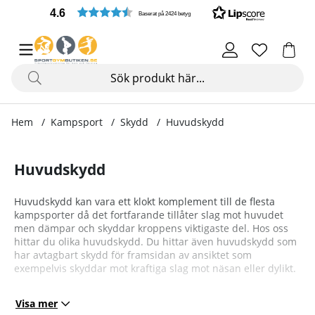
4.6
Baserat på 2424 betyg
Hem
Kampsport
Skydd
Huvudskydd
Huvudskydd
Huvudskydd kan vara ett klokt komplement till de flesta
kampsporter då det fortfarande tillåter slag mot huvudet
men dämpar och skyddar kroppens viktigaste del. Hos oss
hittar du olika huvudskydd. Du hittar även huvudskydd som
har avtagbart skydd för framsidan av ansiktet som
exempelvis skyddar mot kraftiga slag mot näsan eller dylikt.
Visa mer