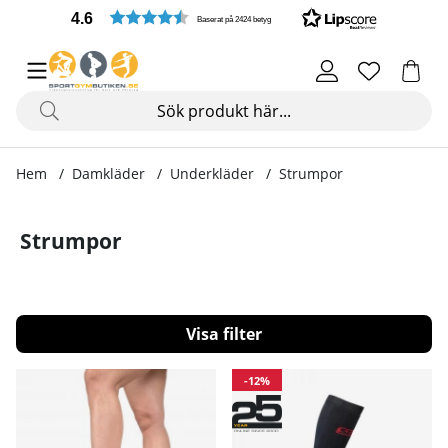
4.6
Baserat på 2424 betyg
Hem
Damkläder
Underkläder
Strumpor
Strumpor
Filtrera
Produkter
-12%