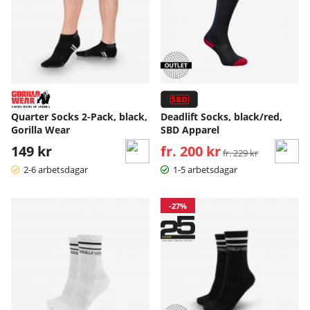
Quarter Socks 2-Pack, black,
Deadlift Socks, black/red,
Gorilla Wear
SBD Apparel
149 kr
fr. 200 kr
Ordinarie pris:
fr. 229 kr
2-6 arbetsdagar
1-5 arbetsdagar
-27%