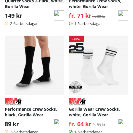
Quarter Socks 2-Pack, white,
Performance Crew Socks,
Gorilla Wear
white, Gorilla Wear
149 kr
fr. 71 kr
Ordinarie pris:
fr. 89 kr
2-6 arbetsdagar
1-5 arbetsdagar
-28%
Performance Crew Socks,
Gorilla Wear Crew Socks,
black, Gorilla Wear
white, Gorilla Wear
89 kr
fr. 64 kr
Ordinarie pris:
fr. 89 kr
2-6 arbetsdagar
1-5 arbetsdagar