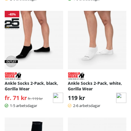
-40%
Ankle Socks 2-Pack, black,
Ankle Socks 2-Pack, white,
Gorilla Wear
Gorilla Wear
fr. 71 kr
Ordinarie pris:
119 kr
fr. 119 kr
1-5 arbetsdagar
2-6 arbetsdagar