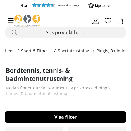
4.6
Baserat på 2424 betyg
Hem
Sport & Fitness
Sportutrustning
Pingis, Badminto
Bordtennis, tennis- &
badmintonutrustning
Nedan finner du vårt sortiment av prispressad pingis,
tennis- & badmintonutrustning.
Filtrera
Produkter