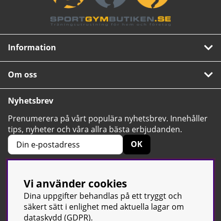
Information
Om oss
Nyhetsbrev
Prenumerera på vårt populära nyhetsbrev. Innehåller
tips, nyheter och våra allra bästa erbjudanden.
OK
Vi använder cookies
4.6
Baserat på 2424 betyg
Dina uppgifter behandlas på ett tryggt och
säkert sätt i enlighet med aktuella lagar om
dataskydd (GDPR).