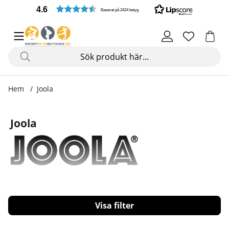
4.6
Baserat på 2424 betyg
Hem
Joola
Joola
Filtrera