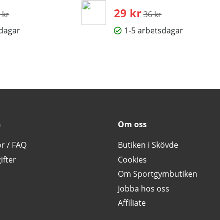
inarie pris:
29 kr
Ordinarie pris:
 kr
36 kr
sdagar
1-5 arbetsdagar
n
Om oss
or / FAQ
Butiken i Skövde
ifter
Cookies
Om Sportgymbutiken
Jobba hos oss
Affiliate