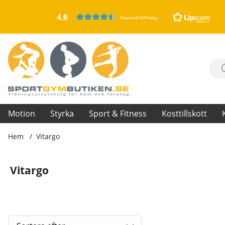
4.6
Baserat på 2424 betyg
Motion
Styrka
Sport & Fitness
Kosttillskott
Hem
Vitargo
Vitargo