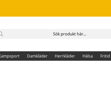
Kampsport
Damkläder
Herrkläder
Hälsa
Fritid