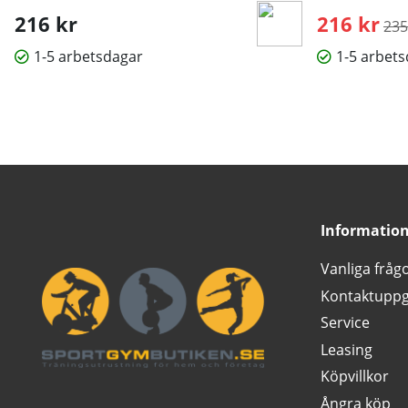
216 kr
216 kr
Ord
235
1-5 arbetsdagar
1-5 arbet
Informatio
Vanliga fråg
Kontaktuppg
Service
Leasing
Köpvillkor
Ångra köp