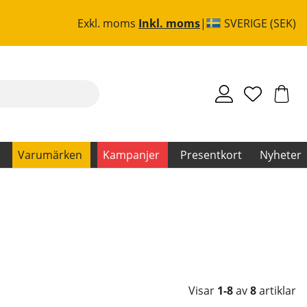
Exkl. moms
Inkl. moms
SVERIGE (SEK)
Varumärken
Kampanjer
Presentkort
Nyheter
Visar
1-8
av
8
artiklar