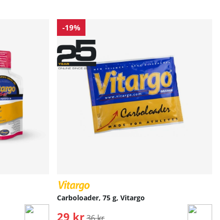
-19%
Carboloader, 75 g, Vitargo
29 kr
Ordinarie pris:
36 kr