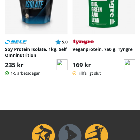
Betyg:
utav 5 stjärnor
5.0
Soy Protein Isolate, 1kg, Self
Veganprotein, 750 g, Tyngre
Omninutrition
235 kr
169 kr
1-5 arbetsdagar
Tillfälligt slut