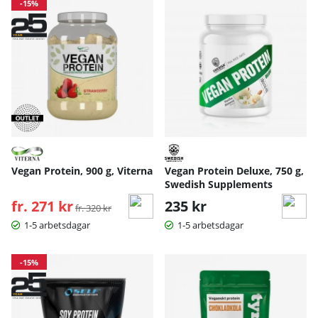
-15%
Vegan Protein, 900 g, Viterna
Vegan Protein Deluxe, 750 g,
Swedish Supplements
fr. 271 kr
Ordinarie pris:
235 kr
fr. 320 kr
1-5 arbetsdagar
1-5 arbetsdagar
-15%