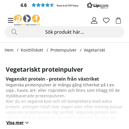
4.6
Baserat på 2424 betyg
Hem
Kosttillskott
Proteinpulver
Vegetariskt
Vegetariskt proteinpulver
Veganskt protein - protein från växtriket
Veganska proteinpulver är många gång tillverkat på t.ex.
soja-, havre, ärt- eller risprotein och finns som tillägg till de
mjölkbaserade proteinpulvren.
Äter du en vegansk kost och vill komplettera med extra
protein, antingen totalt över dagen eller efter träning passar
veganska proteinpulver dig perfekt. Veganska protein kan
såklart också användas av dig som successivt försöker äta
Visa mer
mindre animaliska produkter eller av dig som är allergisk
mot mjölkprotein.