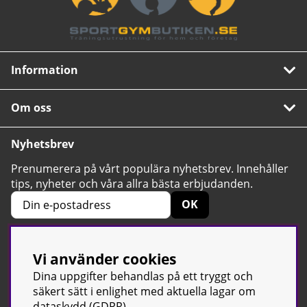
Information
Om oss
Nyhetsbrev
Prenumerera på vårt populära nyhetsbrev. Innehåller
tips, nyheter och våra allra bästa erbjudanden.
OK
Vi använder cookies
4.6
Baserat på 2424 betyg
Dina uppgifter behandlas på ett tryggt och
säkert sätt i enlighet med aktuella lagar om
dataskydd (GDPR).