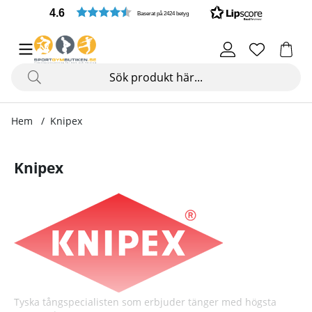
4.6
Baserat på 2424 betyg
Hem
Knipex
Knipex
Tyska tångspecialisten som erbjuder tänger med högsta