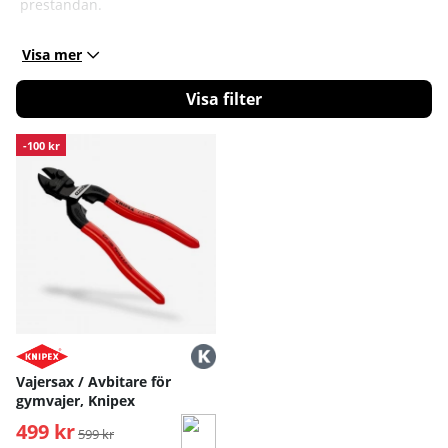
prestandan.
Visa mer
Filtrera
Produkter
-100 kr
Vajersax / Avbitare för
gymvajer, Knipex
499 kr
Ordinarie pris:
599 kr