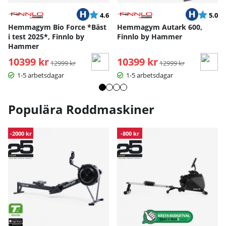
Betyg:
utav 5 stjärnor
Betyg:
ut
4.6
5.0
Hemmagym Bio Force *Bäst
Hemmagym Autark 600,
i test 2025*, Finnlo by
Finnlo by Hammer
Hammer
10399 kr
Ordinarie pris:
10399 kr
Ordinarie pris:
12999 kr
12999 kr
1-5 arbetsdagar
1-5 arbetsdagar
Populära Roddmaskiner
-2000 kr
-800 kr