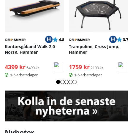
Betyg:
utav 5 stjärnor
Betyg:
ut
4.8
3.7
Kontorsgåband Walk 2.0
Trampoline, Cross Jump,
NorsK, Hammer
Hammer
4399 kr
Ordinarie pris:
1759 kr
Ordinarie pris:
5499 kr
2199 kr
1-5 arbetsdagar
1-5 arbetsdagar
Nyheter