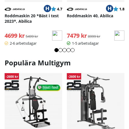
Betyg:
utav 5 stjärnor
Betyg:
ut
4.7
1.8
Roddmaskin 20 *Bäst i test
Roddmaskin 40, Abilica
2023*, Abilica
4699 kr
Ordinarie pris:
7479 kr
Ordinarie pris:
5499 kr
8999 kr
2-6 arbetsdagar
1-5 arbetsdagar
Populära Multigym
-2600 kr
-2600 kr