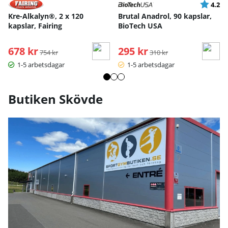
Betyg:
ut
4.2
Kre-Alkalyn®, 2 x 120
Brutal Anadrol, 90 kapslar,
kapslar, Fairing
BioTech USA
678 kr
Ordinarie pris:
295 kr
Ordinarie pris:
754 kr
310 kr
1-5 arbetsdagar
1-5 arbetsdagar
Butiken Skövde