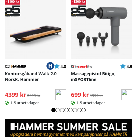
-1100 kr
-1300 kr
Betyg:
utav 5 stjärnor
Betyg:
ut
4.8
4.9
Kontorsgåband Walk 2.0
Massagepistol Bitigo,
NorsK, Hammer
inSPORTline
4399 kr
Ordinarie pris:
699 kr
Ordinarie pris:
5499 kr
1999 kr
1-5 arbetsdagar
1-5 arbetsdagar