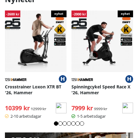
-2600 kr
-2000 kr
Crosstrainer Loxon XTR BT
Spinningcykel Speed Race X
'26, Hammer
'26, Hammer
10399 kr
Ordinarie pris:
7999 kr
Ordinarie pris:
12999 kr
9999 kr
2-10 arbetsdagar
1-5 arbetsdagar