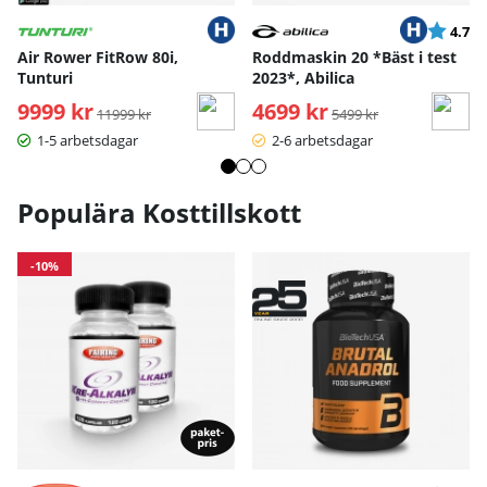
Betyg:
ut
4.7
Air Rower FitRow 80i,
Roddmaskin 20 *Bäst i test
Tunturi
2023*, Abilica
9999 kr
Ordinarie pris:
4699 kr
Ordinarie pris:
11999 kr
5499 kr
1-5 arbetsdagar
2-6 arbetsdagar
Populära Kosttillskott
-10%