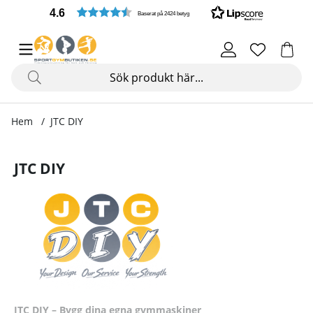
4.6
Baserat på 2424 betyg
Hem
JTC DIY
JTC DIY
JTC DIY – Bygg dina egna gymmaskiner