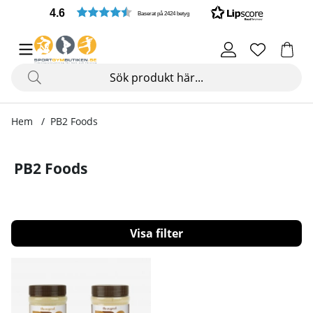
4.6
Baserat på 2424 betyg
Hem
PB2 Foods
PB2 Foods
Filtrera
Produkter