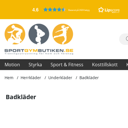
4.6
Baserat på 2424 betyg
Motion
Styrka
Sport & Fitness
Kosttillskott
Hem
Herrkläder
Underkläder
Badkläder
Badkläder
Produkter