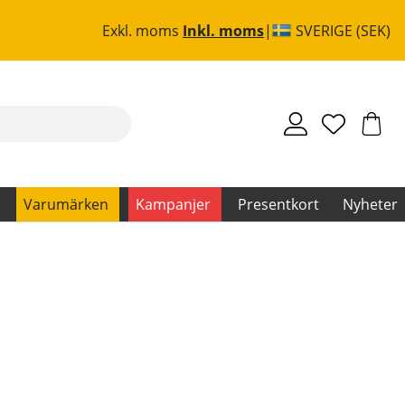
Exkl. moms
Inkl. moms
SVERIGE (SEK)
Varumärken
Kampanjer
Presentkort
Nyheter