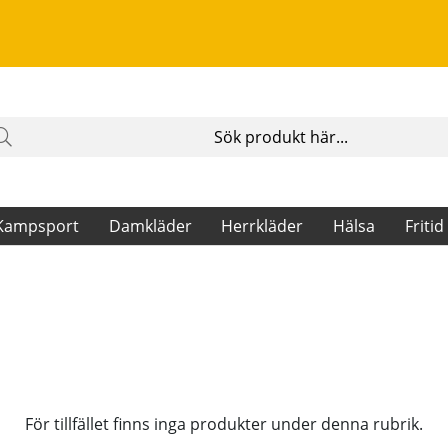
Kampsport
Damkläder
Herrkläder
Hälsa
Fritid
För tillfället finns inga produkter under denna rubrik.