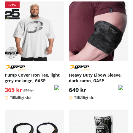
-23%
Pump Cover Iron Tee, light
Heavy Duty Elbow Sleeve,
grey melange, GASP
dark camo, GASP
365 kr
Ordinarie pris:
649 kr
479 kr
Tillfälligt slut
Tillfälligt slut