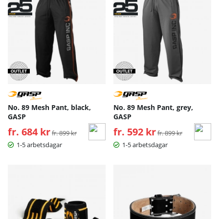
No. 89 Mesh Pant, black,
No. 89 Mesh Pant, grey,
GASP
GASP
fr. 684 kr
Ordinarie pris:
fr. 592 kr
Ordinarie pris:
fr. 899 kr
fr. 899 kr
1-5 arbetsdagar
1-5 arbetsdagar