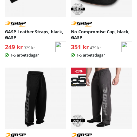
GASP Leather Straps, black,
No Compromise Cap, black,
GASP
GASP
249 kr
Ordinarie pris:
351 kr
Ordinarie pris:
329 kr
479 kr
1-5 arbetsdagar
1-5 arbetsdagar
-23%