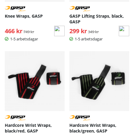
Knee Wraps, GASP
GASP Lifting Straps, black,
GASP
466 kr
Ordinarie pris:
299 kr
Ordinarie pris:
749 kr
349 kr
1-5 arbetsdagar
1-5 arbetsdagar
Hardcore Wrist Wraps,
Hardcore Wrist Wraps,
black/red, GASP
black/green, GASP