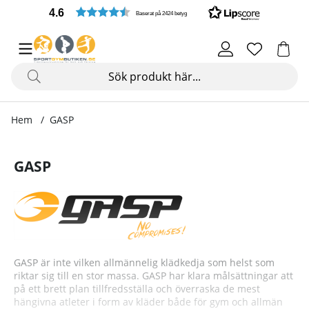
4.6
Baserat på 2424 betyg
Hem
GASP
GASP
GASP är inte vilken allmännelig klädkedja som helst som
riktar sig till en stor massa. GASP har klara målsättningar att
på ett brett plan tillfredsställa och överraska de mest
hängivna atleter i form av kläder både för gym och allmän