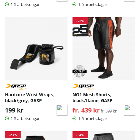
1-5 arbetsdagar
1-5 arbetsdagar
-23%
Hardcore Wrist Wraps,
NO1 Mesh Shorts,
black/grey, GASP
black/flame, GASP
199 kr
fr. 439 kr
Ordinarie pris:
fr. 599 kr
1-5 arbetsdagar
1-5 arbetsdagar
-23%
-34%