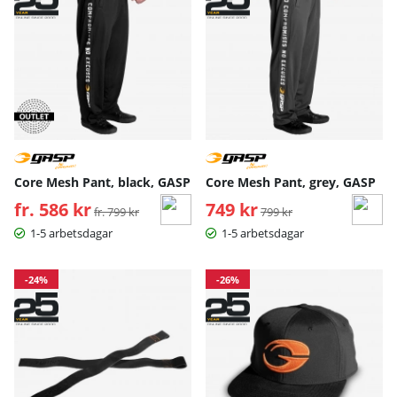
Core Mesh Pant, black, GASP
Core Mesh Pant, grey, GASP
fr. 586 kr
Ordinarie pris:
749 kr
Ordinarie pris:
fr. 799 kr
799 kr
1-5 arbetsdagar
1-5 arbetsdagar
-24%
-26%