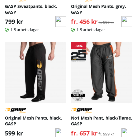
GASP Sweatpants, black,
Original Mesh Pants, grey,
GASP
GASP
799 kr
fr. 456 kr
Ordinarie pris:
fr. 599 kr
1-5 arbetsdagar
1-5 arbetsdagar
-34%
Original Mesh Pants, black,
No1 Mesh Pant, black/flame,
GASP
GASP
599 kr
fr. 657 kr
Ordinarie pris:
fr. 999 kr