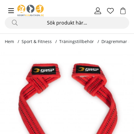
Hem
Sport & Fitness
Träningstillbehör
Dragremmar & 
Produktbilder GASP Lifting Straps, red/black