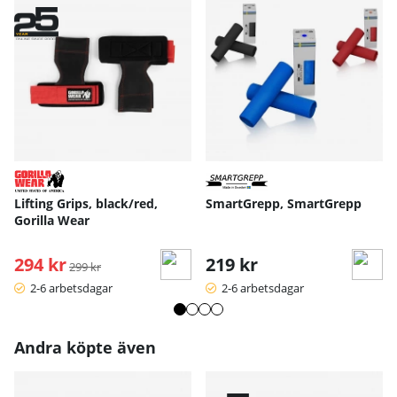
Lifting Grips, black/red,
SmartGrepp, SmartGrepp
Gorilla Wear
294 kr
Ordinarie pris:
219 kr
299 kr
2-6 arbetsdagar
2-6 arbetsdagar
Andra köpte även