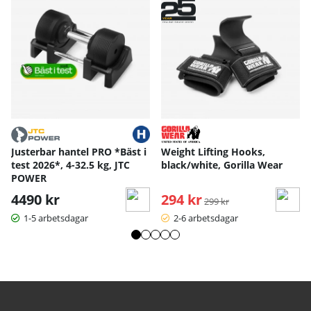
Justerbar hantel PRO *Bäst i
Weight Lifting Hooks,
test 2026*, 4-32.5 kg, JTC
black/white, Gorilla Wear
POWER
4490 kr
294 kr
Ordinarie pris:
299 kr
1-5 arbetsdagar
2-6 arbetsdagar