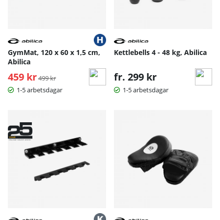
GymMat, 120 x 60 x 1,5 cm,
Kettlebells 4 - 48 kg, Abilica
Abilica
459 kr
Ordinarie pris:
fr. 299 kr
499 kr
1-5 arbetsdagar
1-5 arbetsdagar