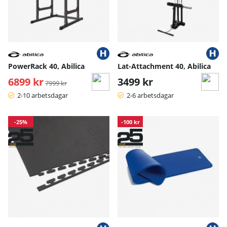
PowerRack 40, Abilica
Lat-Attachment 40, Abilica
6899 kr
Ordinarie pris:
3499 kr
7999 kr
2-10 arbetsdagar
2-6 arbetsdagar
-25%
-100 kr