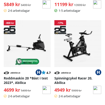
5849 kr
Ordinarie pris:
11199 kr
Ordinarie pris:
6499 kr
13999 kr
2-6 arbetsdagar
1-5 arbetsdagar
-800 kr
-17%
Betyg:
utav 5 stjärnor
4.7
Roddmaskin 20 *Bäst i test
Spinningcykel Racer 20,
2023*, Abilica
Abilica
4699 kr
Ordinarie pris:
4949 kr
Ordinarie pris:
5499 kr
5999 kr
2-6 arbetsdagar
2-6 arbetsdagar