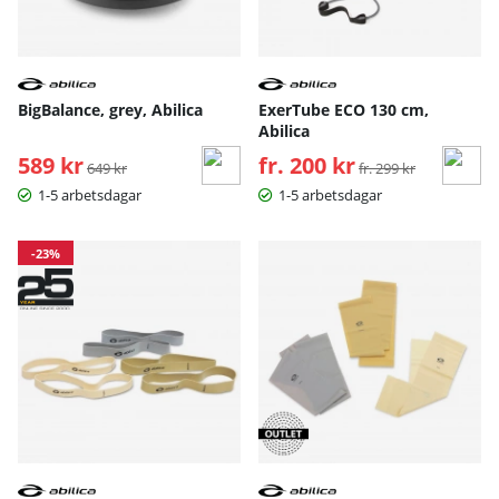
BigBalance, grey, Abilica
ExerTube ECO 130 cm,
Abilica
589 kr
Ordinarie pris:
fr. 200 kr
Ordinarie pris:
649 kr
fr. 299 kr
1-5 arbetsdagar
1-5 arbetsdagar
-23%