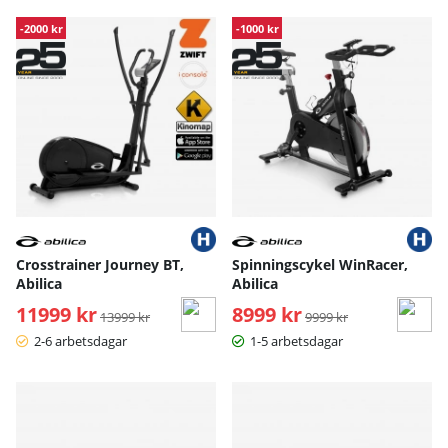
-2000 kr
-1000 kr
Crosstrainer Journey BT,
Spinningscykel WinRacer,
Abilica
Abilica
11999 kr
Ordinarie pris:
8999 kr
Ordinarie pris:
13999 kr
9999 kr
2-6 arbetsdagar
1-5 arbetsdagar