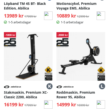
Löpband TM 45 BT- Black
Motionscykel, Premium
Edition, Abilica
Voyage EMS, Abilica
13989 kr
Ordinarie pris:
10889 kr
Ordinarie pris:
17999 kr
12999 kr
1-5 arbetsdagar
1-5 arbetsdagar
-1800 kr
-2000 kr
Stakmaskin, Premium XC-
Roddmaskin, Premium
Classic 2200, Abilica
Rower 95, Abilica
16199 kr
Ordinarie pris:
14999 kr
Ordinarie pris:
17999 kr
16999 kr