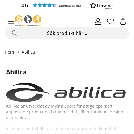
4.6
Baserat på 2424 betyg
Hem
Abilica
Abilica
Abilica är utvecklat av Mylna Sport för att ge optimalt
anpassade produkter, både när det gäller funktion, design
och kvalitet.
Visionen med Abilica är att ge användaren ett komplett