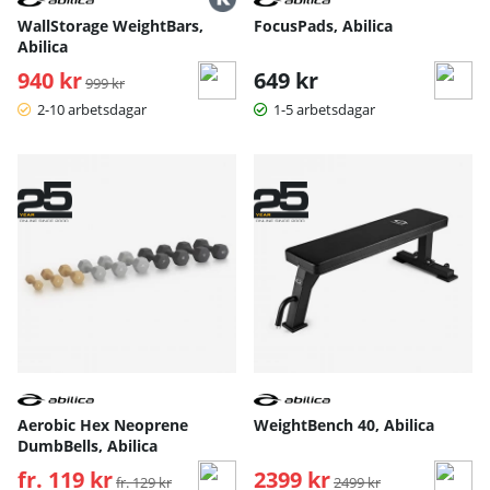
WallStorage WeightBars,
FocusPads, Abilica
Abilica
940 kr
Ordinarie pris:
649 kr
999 kr
2-10 arbetsdagar
1-5 arbetsdagar
Aerobic Hex Neoprene
WeightBench 40, Abilica
DumbBells, Abilica
fr. 119 kr
Ordinarie pris:
2399 kr
Ordinarie pris:
fr. 129 kr
2499 kr