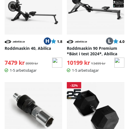
Betyg:
utav 5 stjärnor
Betyg:
ut
1.8
4.0
Roddmaskin 40, Abilica
Roddmaskin 90 Premium
*Bäst i test 2024*, Abilica
7479 kr
Ordinarie pris:
10199 kr
Ordinarie pris:
8999 kr
13499 kr
1-5 arbetsdagar
1-5 arbetsdagar
-32%