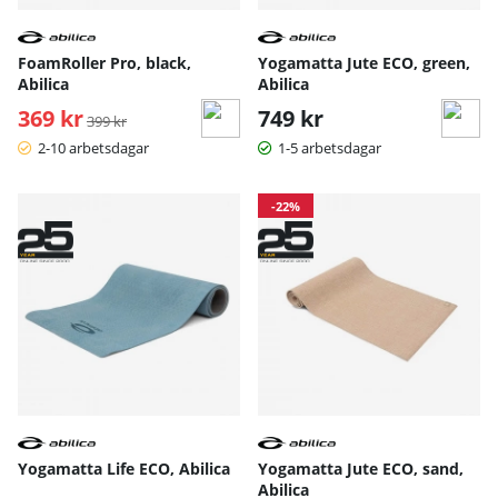
FoamRoller Pro, black,
Yogamatta Jute ECO, green,
Abilica
Abilica
369 kr
Ordinarie pris:
749 kr
399 kr
2-10 arbetsdagar
1-5 arbetsdagar
-22%
Yogamatta Life ECO, Abilica
Yogamatta Jute ECO, sand,
Abilica