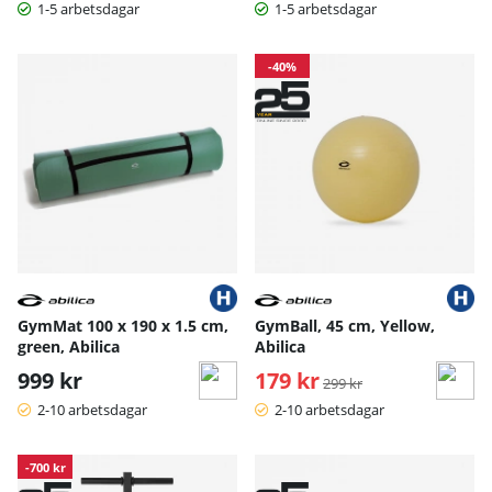
1-5 arbetsdagar
1-5 arbetsdagar
-40%
GymMat 100 x 190 x 1.5 cm,
GymBall, 45 cm, Yellow,
green, Abilica
Abilica
999 kr
179 kr
Ordinarie pris:
299 kr
2-10 arbetsdagar
2-10 arbetsdagar
-700 kr