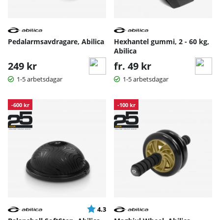
Pedalarmsavdragare, Abilica
Hexhantel gummi, 2 - 60 kg,
Abilica
249 kr
fr. 49 kr
1-5 arbetsdagar
1-5 arbetsdagar
-600 kr
-100 kr
Betyg:
utav 5 stjärnor
4.3