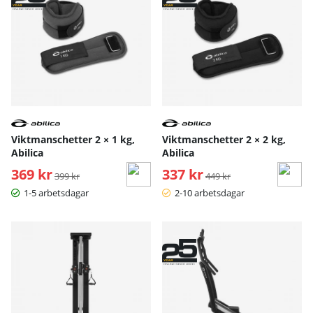
Viktmanschetter 2 × 1 kg,
Viktmanschetter 2 × 2 kg,
Abilica
Abilica
369 kr
Ordinarie pris:
337 kr
Ordinarie pris:
399 kr
449 kr
1-5 arbetsdagar
2-10 arbetsdagar