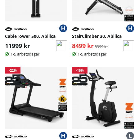
CableTower 500, Abilica
StairClimber 30, Abilica
11999 kr
8499 kr
Ordinarie pris:
8999 kr
1-5 arbetsdagar
1-5 arbetsdagar
-22%
-16%