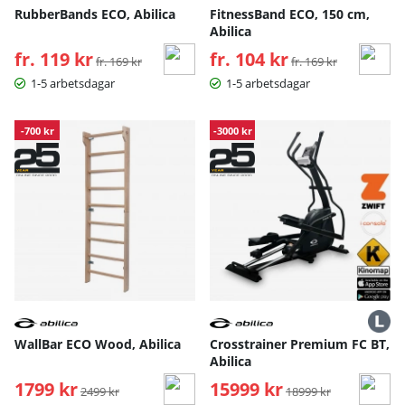
RubberBands ECO, Abilica
FitnessBand ECO, 150 cm,
Abilica
fr. 119 kr
Ordinarie pris:
fr. 104 kr
Ordinarie pris:
fr. 169 kr
fr. 169 kr
1-5 arbetsdagar
1-5 arbetsdagar
-700 kr
-3000 kr
WallBar ECO Wood, Abilica
Crosstrainer Premium FC BT,
Abilica
1799 kr
Ordinarie pris:
15999 kr
Ordinarie pris:
2499 kr
18999 kr