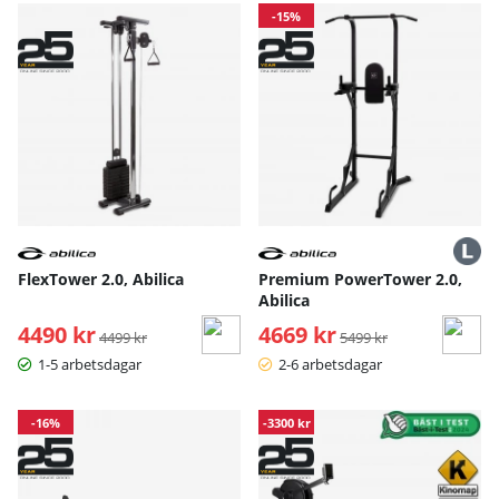
-15%
FlexTower 2.0, Abilica
Premium PowerTower 2.0,
Abilica
4490 kr
Ordinarie pris:
4669 kr
Ordinarie pris:
4499 kr
5499 kr
1-5 arbetsdagar
2-6 arbetsdagar
-16%
-3300 kr