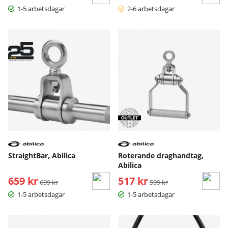
1-5 arbetsdagar
2-6 arbetsdagar
StraightBar, Abilica
Roterande draghandtag,
Abilica
659 kr
Ordinarie pris:
517 kr
Ordinarie pris:
699 kr
599 kr
1-5 arbetsdagar
1-5 arbetsdagar