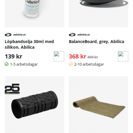
Löpbandsolja 30ml med
BalanceBoard, grey, Abilica
silikon, Abilica
139 kr
368 kr
Ordinarie pris:
499 kr
1-5 arbetsdagar
2-10 arbetsdagar