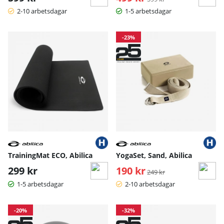
2-10 arbetsdagar
1-5 arbetsdagar
-23%
TrainingMat ECO, Abilica
YogaSet, Sand, Abilica
299 kr
190 kr
Ordinarie pris:
249 kr
1-5 arbetsdagar
2-10 arbetsdagar
-20%
-32%