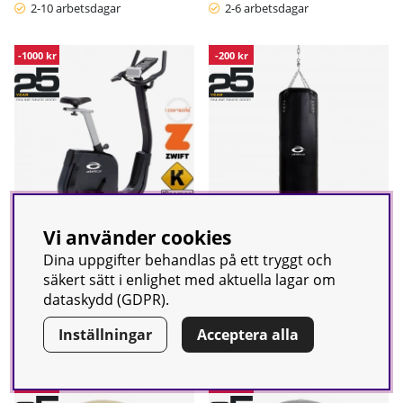
2-10 arbetsdagar
2-6 arbetsdagar
-1000 kr
-200 kr
Vi använder cookies
Betyg:
utav 5 stjärnor
5.0
Dina uppgifter behandlas på ett tryggt och
Motionscykel Voyage BT,
Boxsäck FlexiBag, black,
säkert sätt i enlighet med aktuella lagar om
Abilica
Abilica
dataskydd (GDPR).
8999 kr
Ordinarie pris:
1299 kr
Ordinarie pris:
9999 kr
1499 kr
Inställningar
Acceptera alla
1-5 arbetsdagar
1-5 arbetsdagar
-27%
-21%