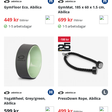
GymFloor Eco, Abilica
GymMat, 185 x 60 x 1.5 cm,
Abilica
449 kr
Ordinarie pris:
699 kr
Ordinarie pris:
599 kr
799 kr
1-5 arbetsdagar
1-5 arbetsdagar
-100 kr
YogaWheel, Grey/green,
PressDown Rope, Abilica
Abilica
599 kr
499 kr
Ordinarie pris:
599 kr