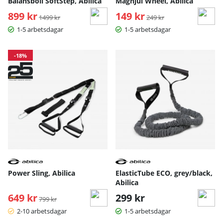
Balansboll SoftStep, Abilica
Maghjul Wheel, Abilica
899 kr
Ordinarie pris:
149 kr
Ordinarie pris:
1499 kr
249 kr
1-5 arbetsdagar
1-5 arbetsdagar
-18%
Power Sling, Abilica
ElasticTube ECO, grey/black,
Abilica
649 kr
Ordinarie pris:
299 kr
799 kr
2-10 arbetsdagar
1-5 arbetsdagar