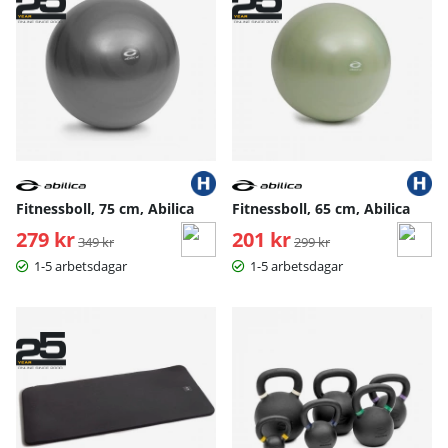
Fitnessboll, 75 cm, Abilica
Fitnessboll, 65 cm, Abilica
279 kr
Ordinarie pris:
201 kr
Ordinarie pris:
349 kr
299 kr
1-5 arbetsdagar
1-5 arbetsdagar