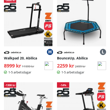
-3000 kr
Walkpad 20, Abilica
BounceUp, Abilica
8999 kr
Ordinarie pris:
2259 kr
Ordinarie pris:
11999 kr
2499 kr
1-5 arbetsdagar
1-5 arbetsdagar
-1300 kr
-14%