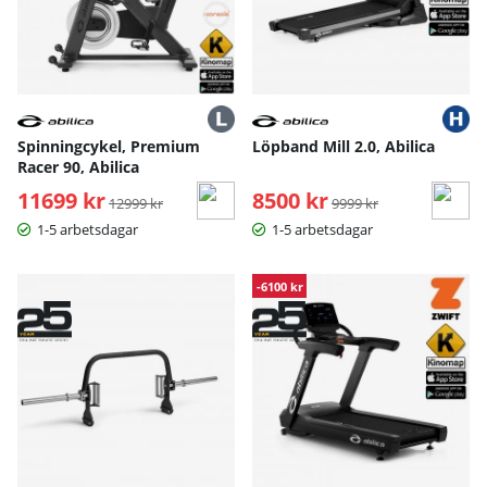
Spinningcykel, Premium
Löpband Mill 2.0, Abilica
Racer 90, Abilica
11699 kr
Ordinarie pris:
8500 kr
Ordinarie pris:
12999 kr
9999 kr
1-5 arbetsdagar
1-5 arbetsdagar
-6100 kr