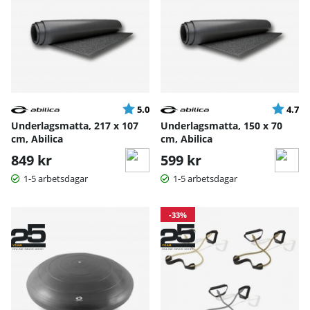
Betyg:
utav 5 stjärnor
Betyg:
ut
5.0
4.7
Underlagsmatta, 217 x 107
Underlagsmatta, 150 x 70
cm, Abilica
cm, Abilica
849 kr
599 kr
1-5 arbetsdagar
1-5 arbetsdagar
-33%