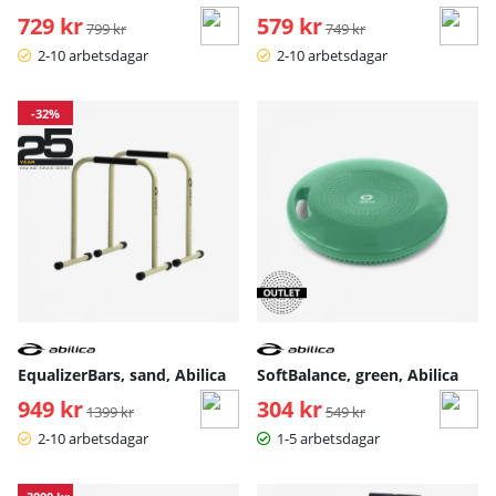
729 kr
Ordinarie pris:
579 kr
Ordinarie pris:
799 kr
749 kr
2-10 arbetsdagar
2-10 arbetsdagar
-32%
EqualizerBars, sand, Abilica
SoftBalance, green, Abilica
949 kr
Ordinarie pris:
304 kr
Ordinarie pris:
1399 kr
549 kr
2-10 arbetsdagar
1-5 arbetsdagar