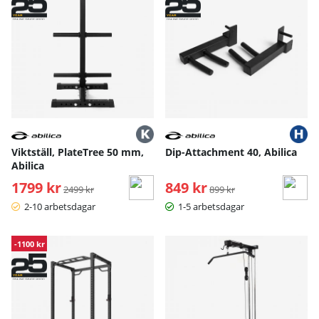
Viktställ, PlateTree 50 mm,
Dip-Attachment 40, Abilica
Abilica
1799 kr
Ordinarie pris:
849 kr
Ordinarie pris:
2499 kr
899 kr
2-10 arbetsdagar
1-5 arbetsdagar
-1100 kr