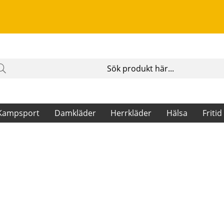
Kampsport
Damkläder
Herrkläder
Hälsa
Fritid