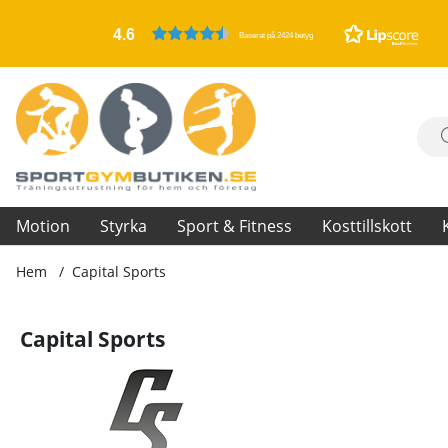
4.6
Baserat på 2424 betyg
Motion
Styrka
Sport & Fitness
Kosttillskott
Hem
Capital Sports
Capital Sports