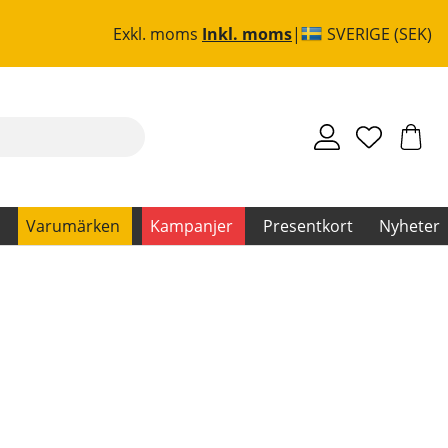
Exkl. moms
Inkl. moms
SVERIGE (SEK)
Varumärken
Kampanjer
Presentkort
Nyheter