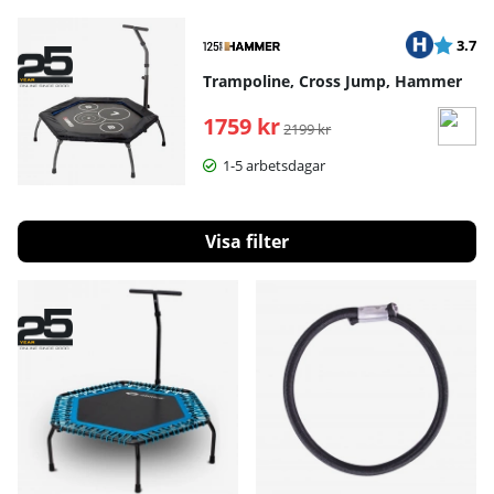
barn hoppar på studsmattan.
Betyg:
ut
3.7
Trampoline, Cross Jump, Hammer
1759 kr
Ordinarie pris:
2199 kr
1-5 arbetsdagar
Filtrera
Produkter