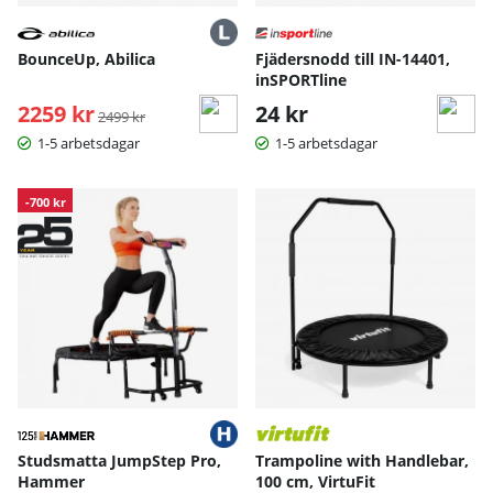
BounceUp, Abilica
Fjädersnodd till IN-14401,
inSPORTline
2259 kr
Ordinarie pris:
24 kr
2499 kr
1-5 arbetsdagar
1-5 arbetsdagar
-700 kr
Studsmatta JumpStep Pro,
Trampoline with Handlebar,
Hammer
100 cm, VirtuFit