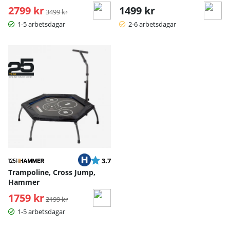
2799 kr
Ordinarie pris:
1499 kr
3499 kr
1-5 arbetsdagar
2-6 arbetsdagar
Betyg:
utav 5 stjärnor
3.7
Trampoline, Cross Jump,
Hammer
1759 kr
Ordinarie pris:
2199 kr
1-5 arbetsdagar