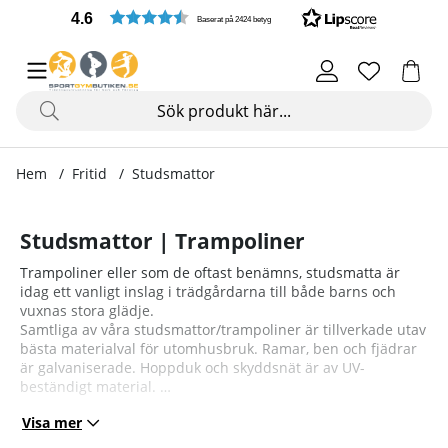
4.6
Baserat på 2424 betyg
Hem
Fritid
Studsmattor
Studsmattor | Trampoliner
Trampoliner eller som de oftast benämns, studsmatta är
idag ett vanligt inslag i trädgårdarna till både barns och
vuxnas stora glädje.
Samtliga av våra studsmattor/trampoliner är tillverkade utav
bästa materialval för utomhusbruk. Ramar, ben och fjädrar
är galvaniserade. Hoppduk och skyddsnät är av UV-
beständigt material.
Visa mer
Alla studsmattor levereras med säkerhetsnät och vadderat
kantskydd för att ge dig högsta säkerhet då du eller ditt