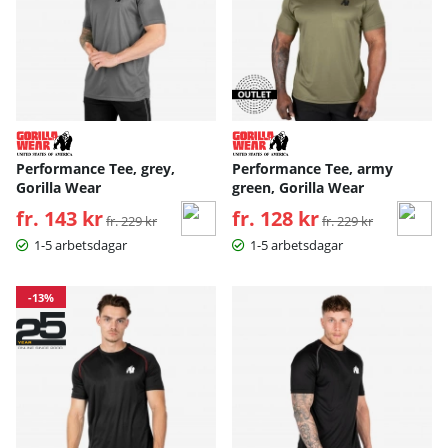
Performance Tee, grey,
Performance Tee, army
Gorilla Wear
green, Gorilla Wear
fr. 143 kr
Ordinarie pris:
fr. 128 kr
Ordinarie pris:
fr. 229 kr
fr. 229 kr
1-5 arbetsdagar
1-5 arbetsdagar
-13%