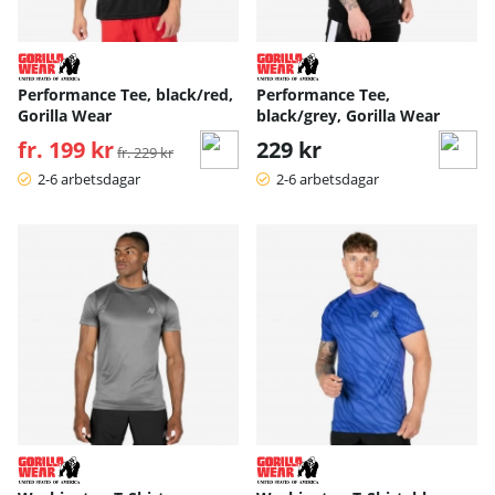
Performance Tee, black/red,
Performance Tee,
Gorilla Wear
black/grey, Gorilla Wear
fr. 199 kr
Ordinarie pris:
229 kr
fr. 229 kr
2-6 arbetsdagar
2-6 arbetsdagar