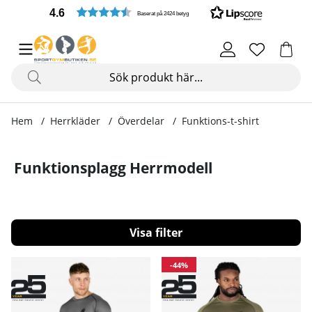
4.6
Baserat på 2424 betyg
Hem
Herrkläder
Överdelar
Funktions-t-shirt
Funktionsplagg Herrmodell
Filtrera
Produkter
-44%