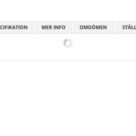
CIFIKATION
MER INFO
OMDÖMEN
MEDELBETYG
STÄL