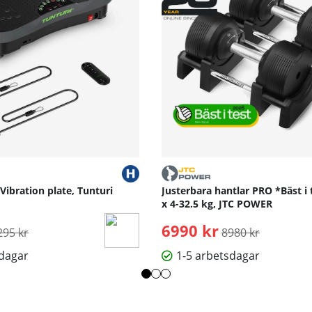
 Vibration plate, Tunturi
Justerbara hantlar PRO *Bäst i 
x 4-32.5 kg, JTC POWER
rdinarie pris:
6990 kr
Ordinarie pris:
295 kr
8980 kr
sdagar
1-5 arbetsdagar