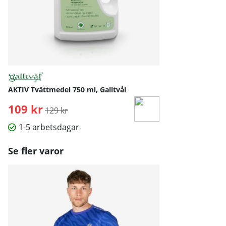
AKTIV Tvättmedel 750 ml, Galltvål
109 kr
Ordinarie pris:
129 kr
1-5 arbetsdagar
Se fler varor