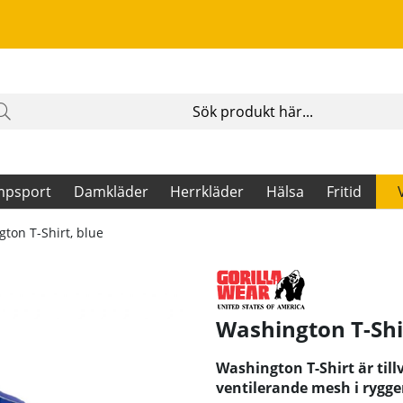
mpsport
Damkläder
Herrkläder
Hälsa
Fritid
ton T-Shirt, blue
Washington T-Shir
Washington T-Shirt är till
ventilerande mesh i rygge