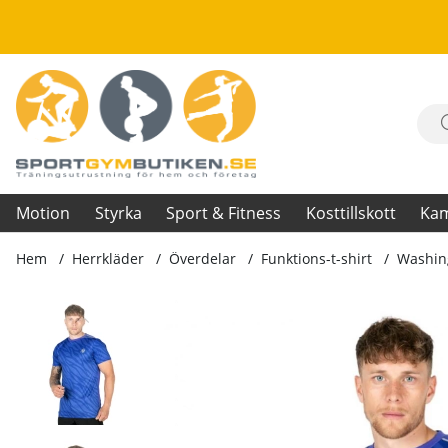
Motion
Styrka
Sport & Fitness
Kosttillskott
Ka
Hem
Herrkläder
Överdelar
Funktions-t-shirt
Washing
Produktbilder Washington T-Shirt, blue