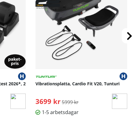
test 2026*, 2
Vibrationsplatta, Cardio Fit V20, Tunturi
3699 kr
Ordinarie pris:
5999 kr
1-5 arbetsdagar