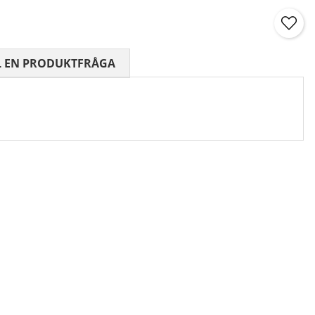
 0 AV 5 ANTAL BETYG 0
L EN PRODUKTFRÅGA