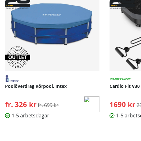
Poolöverdrag Rörpool, Intex
Cardio Fit V30
fr. 326 kr
Ordinarie pris:
1690 kr
O
fr. 699 kr
2
1-5 arbetsdagar
1-5 arbet