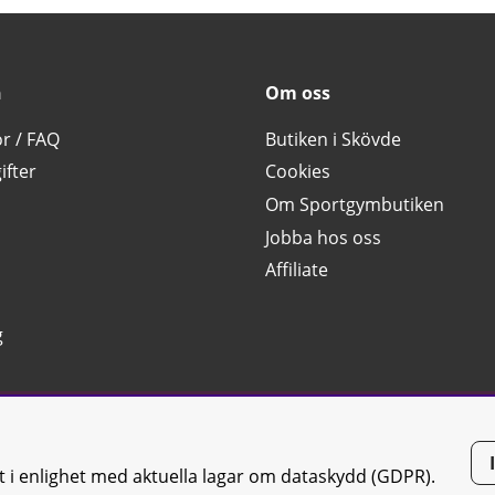
n
Om oss
or / FAQ
Butiken i Skövde
ifter
Cookies
Om Sportgymbutiken
Jobba hos oss
Affiliate
g
tt i enlighet med aktuella lagar om dataskydd (GDPR).
tiken JTC AB |
Kontakta oss
| All rights reserved | Org.nr: 556668-7058 | 