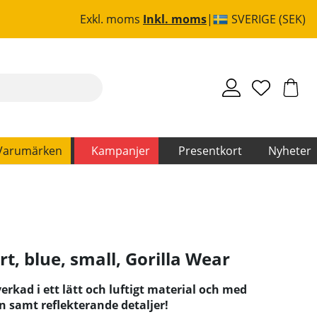
Exkl. moms
Inkl. moms
SVERIGE (SEK)
Varumärken
Kampanjer
Presentkort
Nyheter
t, blue, small
,
Gorilla Wear
verkad i ett lätt och luftigt material och med
n samt reflekterande detaljer!