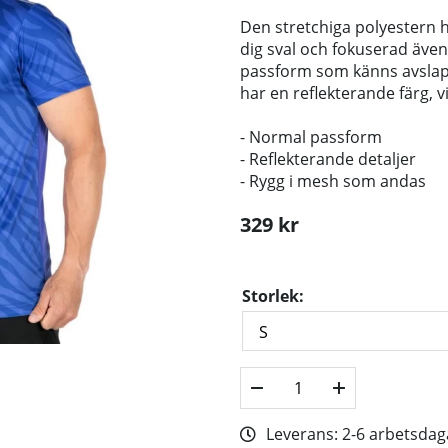
Den stretchiga polyestern h
dig sval och fokuserad äve
passform som känns avslap
har en reflekterande färg, v
- Normal passform
- Reflekterande detaljer
- Rygg i mesh som andas
329
kr
Storlek:
Leverans:
2-6 arbetsdag