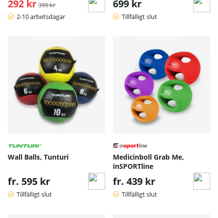
292 kr
Ordinarie pris:
699 kr
399 kr
2-10 arbetsdagar
Tillfälligt slut
Wall Balls, Tunturi
Medicinboll Grab Me,
inSPORTline
fr. 595 kr
fr. 439 kr
Tillfälligt slut
Tillfälligt slut