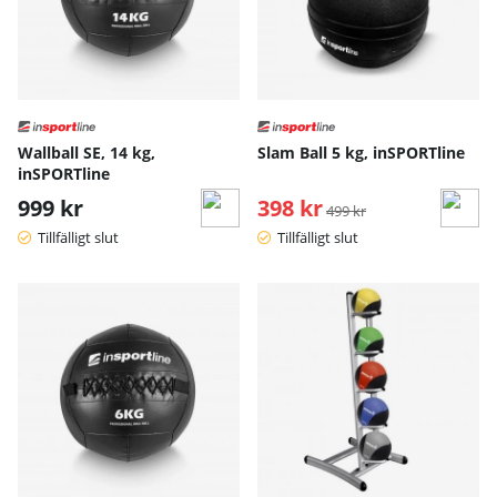
Wallball SE, 14 kg,
Slam Ball 5 kg, inSPORTline
inSPORTline
999 kr
398 kr
Ordinarie pris:
499 kr
Tillfälligt slut
Tillfälligt slut