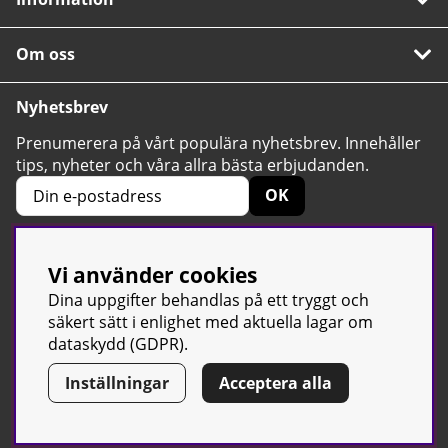
Om oss
Nyhetsbrev
Prenumerera på vårt populära nyhetsbrev. Innehåller
tips, nyheter och våra allra bästa erbjudanden.
OK
Vi använder cookies
4.6
Baserat på 2424 betyg
Dina uppgifter behandlas på ett tryggt och
säkert sätt i enlighet med aktuella lagar om
dataskydd (GDPR).
Inställningar
Acceptera alla
© Sport & Gym Butiken JTC AB |
Kontakta oss
| All rights reserved
| Org.nr: 556668-7058 | Tel: 0500-42 87 00