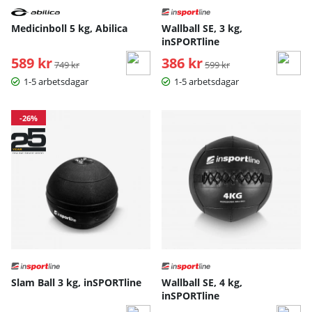
Medicinboll 5 kg, Abilica
Wallball SE, 3 kg,
inSPORTline
589 kr
Ordinarie pris:
386 kr
Ordinarie pris:
749 kr
599 kr
1-5 arbetsdagar
1-5 arbetsdagar
-26%
Slam Ball 3 kg, inSPORTline
Wallball SE, 4 kg,
inSPORTline