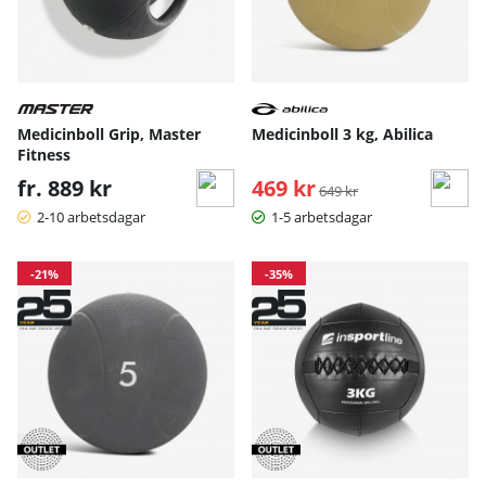
Medicinboll Grip, Master
Medicinboll 3 kg, Abilica
Fitness
fr. 889 kr
469 kr
Ordinarie pris:
649 kr
2-10 arbetsdagar
1-5 arbetsdagar
-21%
-35%