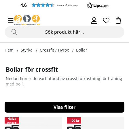
4.6
Baserat på 2424 betyg
Hem
Styrka
Crossfit / Hyrox
Bollar
Bollar för crossfit
Nedan finner du vårt utbud av crossfitutrustning för träning
med boll.
Filtrera
Halva
Produkter
-100 kr
priset