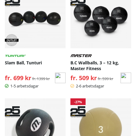
Slam Ball, Tunturi
B.C Wallballs, 3 – 12 kg,
Master Fitness
fr. 699 kr
Ordinarie pris:
fr. 509 kr
Ordinarie pris:
fr. 1399 kr
fr. 599 kr
1-5 arbetsdagar
2-6 arbetsdagar
-27%