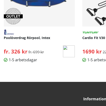
Poolöverdrag Rörpool, Intex
Cardio Fit V30
fr. 326 kr
Ordinarie pris:
1690 kr
O
fr. 699 kr
2
1-5 arbetsdagar
1-5 arbet
Informatio