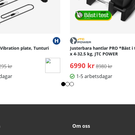
 Vibration plate, Tunturi
Justerbara hantlar PRO *Bäst i 
x 4-32.5 kg, JTC POWER
rdinarie pris:
6990 kr
Ordinarie pris:
295 kr
8980 kr
sdagar
1-5 arbetsdagar
n
Om oss