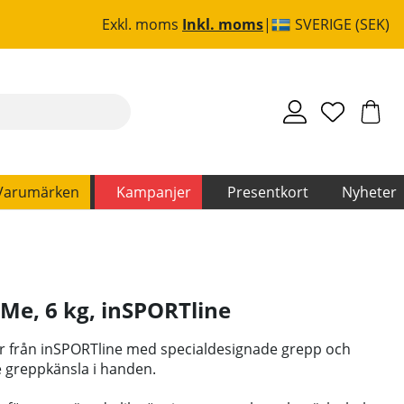
Exkl. moms
Inkl. moms
SVERIGE (SEK)
Varumärken
Kampanjer
Presentkort
Nyheter
 Me, 6 kg
,
inSPORTline
 från inSPORTline med specialdesignade grepp och
re greppkänsla i handen.