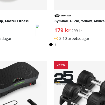
ip, Master Fitness
GymBall, 45 cm, Yellow, Abilica
179 kr
Ordinarie pris:
299 kr
tsdagar
2-10 arbetsdagar
-22%