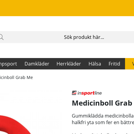
mpsport
Damkläder
Herrkläder
Hälsa
Fritid
cinboll Grab Me
Medicinboll Grab
Gummiklädda medicinbollar
halkfri yta som fer en bätt