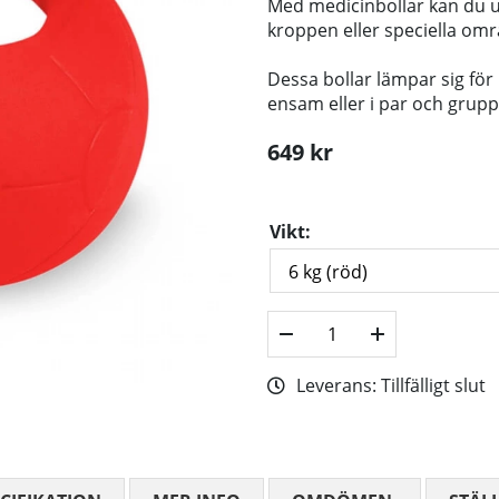
Med medicinbollar kan du u
kroppen eller speciella om
Dessa bollar lämpar sig fö
ensam eller i par och grupp
649
kr
Vikt:
Leverans:
Tillfälligt slut