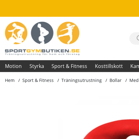
Motion
Styrka
Sport & Fitness
Kosttillskott
Ka
Hem
Sport & Fitness
Träningsutrustning
Bollar
Medi
Produktbilder Medicinboll Grab Me