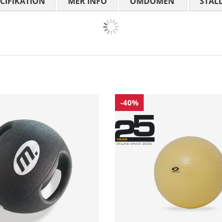
CIFIKATION
MER INFO
OMDÖMEN
MEDELBETYG
STÄL
-40%