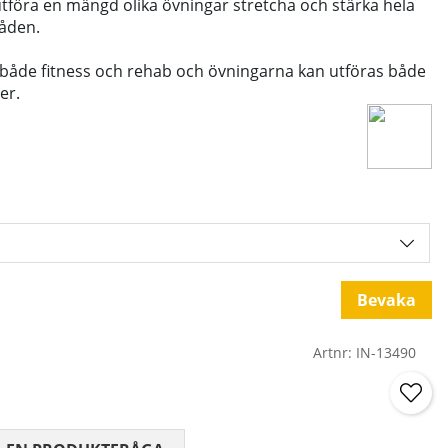
tföra en mängd olika övningar stretcha och stärka hela
råden.
r både fitness och rehab och övningarna kan utföras både
er.
Bevaka
Artnr:
IN-13490