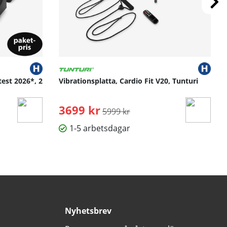
test 2026*, 2
Vibrationsplatta, Cardio Fit V20, Tunturi
3699 kr
Ordinarie pris:
5999 kr
1-5 arbetsdagar
Nyhetsbrev