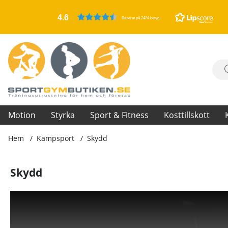
4.6
Baserat på 2424 betyg
Motion
Styrka
Sport & Fitness
Kosttillskott
Hem
Kampsport
Skydd
Skydd