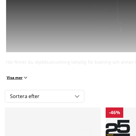
Här finner du skyddsutrustning lämplig för boxning och annan
Visa mer
Sortera efter
Produkter
-46%