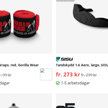
raps, red, Gorilla Wear
Tandskydd 1.6 Aero, large, SIS
rdinarie pris:
fr. 273 kr
Ordinarie pris:
r. 99 kr
fr. 299 kr
sdagar
1-5 arbetsdagar