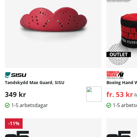
Tandskydd Max Guard, SISU
Boxing Hand W
349 kr
fr. 53 kr
O
f
1-5 arbetsdagar
1-5 arbet
-11%