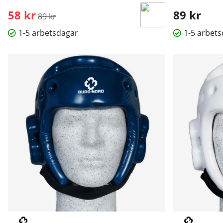
58 kr
Ordinarie pris:
89 kr
89 kr
1-5 arbetsdagar
1-5 arbet