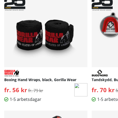
Boxing Hand Wraps, black, Gorilla Wear
Tandskydd, B
fr. 56 kr
Ordinarie pris:
fr. 70 kr
O
fr. 79 kr
f
1-5 arbetsdagar
1-5 arbet