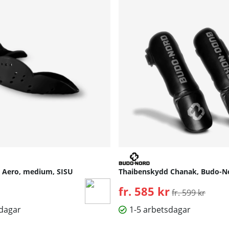
 Aero, medium, SISU
Thaibenskydd Chanak, Budo-N
fr. 585 kr
Ordinarie pris:
fr. 599 kr
sdagar
1-5 arbetsdagar