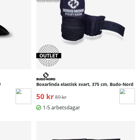
U
Boxarlinda elastisk svart, 375 cm, Budo-Nord
50 kr
Ordinarie pris:
89 kr
1-5 arbetsdagar