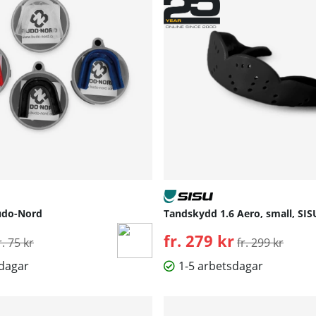
udo-Nord
Tandskydd 1.6 Aero, small, SIS
rdinarie pris:
fr. 279 kr
Ordinarie pris:
r. 75 kr
fr. 299 kr
sdagar
1-5 arbetsdagar