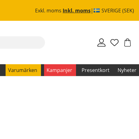
Exkl. moms
Inkl. moms
SVERIGE (SEK)
Varumärken
Kampanjer
Presentkort
Nyheter