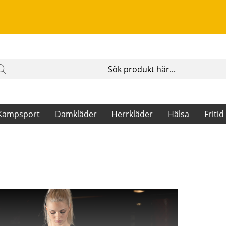
Kampsport
Damkläder
Herrkläder
Hälsa
Fritid