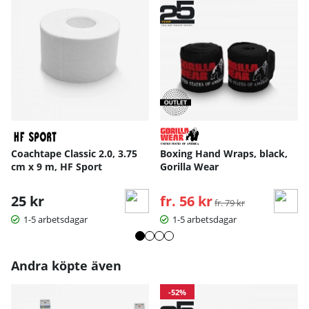
Coachtape Classic 2.0, 3.75
Boxing Hand Wraps, black,
cm x 9 m, HF Sport
Gorilla Wear
25 kr
fr. 56 kr
Ordinarie pris:
fr. 79 kr
1-5 arbetsdagar
1-5 arbetsdagar
Andra köpte även
-52%