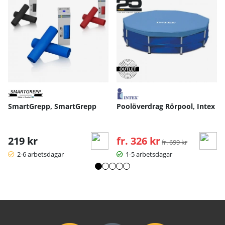
SmartGrepp, SmartGrepp
Poolöverdrag Rörpool, Intex
219 kr
fr. 326 kr
Ordinarie pris:
fr. 699 kr
2-6 arbetsdagar
1-5 arbetsdagar