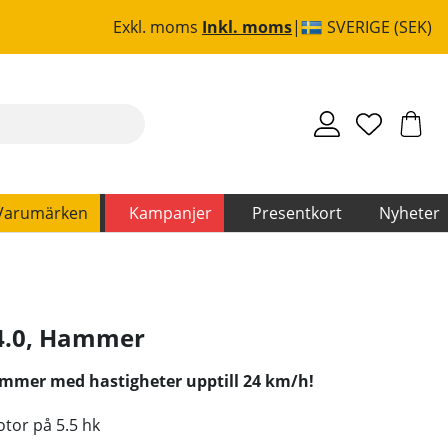
Exkl. moms
Inkl. moms
SVERIGE (SEK)
Varumärken
Kampanjer
Presentkort
Nyheter
.0
,
Hammer
ammer med hastigheter upptill 24 km/h!
tor på 5.5 hk