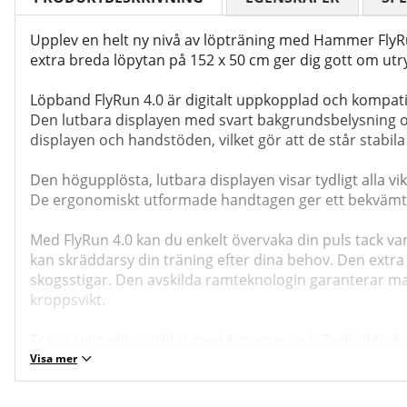
Upplev en helt ny nivå av löpträning med Hammer FlyRun
extra breda löpytan på 152 x 50 cm ger dig gott om ut
Löpband FlyRun 4.0 är digitalt uppkopplad och kompatib
Den lutbara displayen med svart bakgrundsbelysning o
displayen och handstöden, vilket gör att de står stabil
Den högupplösta, lutbara displayen visar tydligt alla 
De ergonomiskt utformade handtagen ger ett bekvämt gr
Med FlyRun 4.0 kan du enkelt övervaka din puls tack v
kan skräddarsy din träning efter dina behov. Den extr
skogsstigar. Den avskilda ramteknologin garanterar maxi
kroppsvikt.
Träna i virtuella världar med Kinomap och Zwift, där du 
viskande tyst och hållbar, vilket betyder att du kan 
Visa mer
harmoniserar perfekt med löpbandets moderna och s