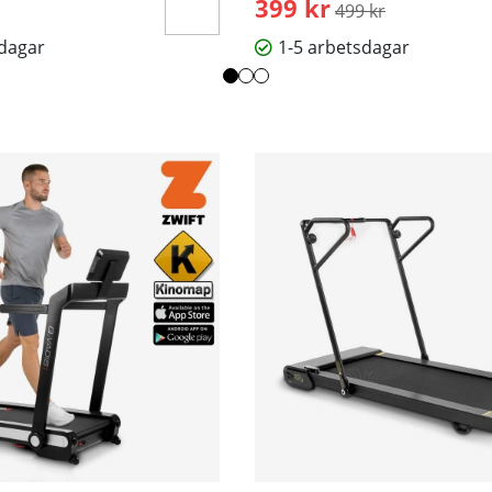
399 kr
Ordinarie pris:
499 kr
sdagar
1-5 arbetsdagar