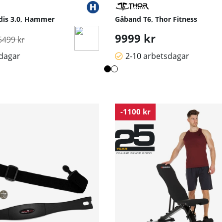
dis 3.0, Hammer
Gåband T6, Thor Fitness
rdinarie pris:
9999 kr
5499 kr
sdagar
2-10 arbetsdagar
-1100 kr
otiverande klasser med din Bio Force. Träna tillsammans med vår
tphone, surfplatta eller laptop, ingen ytterligare prenumeration 