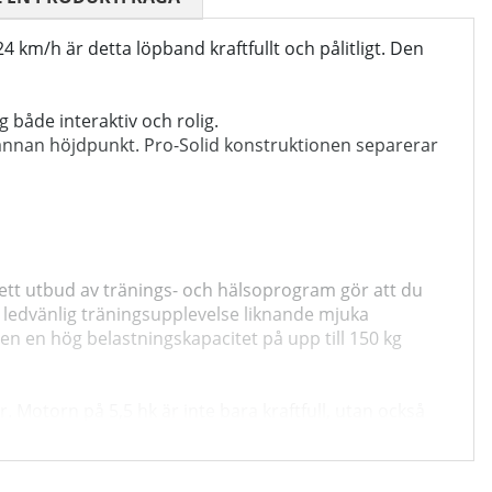
km/h är detta löpband kraftfullt och pålitligt. Den
 både interaktiv och rolig.
annan höjdpunkt. Pro-Solid konstruktionen separerar
ett utbud av tränings- och hälsoprogram gör att du
 ledvänlig träningsupplevelse liknande mjuka
ven en hög belastningskapacitet på upp till 150 kg
. Motorn på 5,5 hk är inte bara kraftfull, utan också
 snabbuttagningsknappar för hastighet och lutning