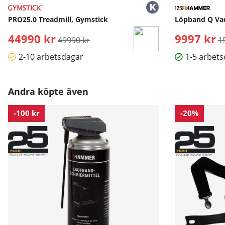
PRO25.0 Treadmill, Gymstick
Löpband Q Va
44990 kr
Ordinarie pris:
9997 kr
O
49990 kr
1
2-10 arbetsdagar
1-5 arbet
Andra köpte även
-100 kr
-20%
Länk till Hammer Workouts Online »
Med
HAMMER Workouts
erbjuder vi dig ständigt nya och m
10 till 50 minuters träningspass. Oavsett om det gäller smar
Bruksanvisning / manual »