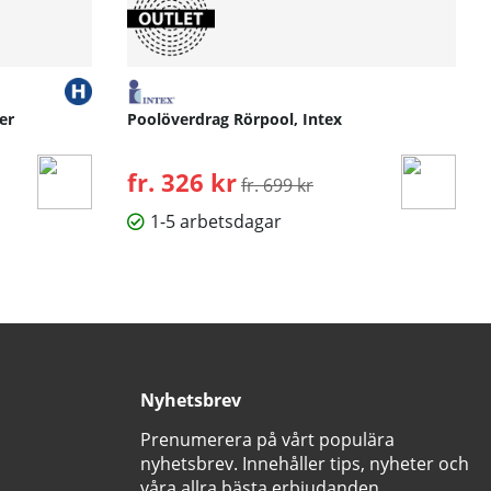
er
Poolöverdrag Rörpool, Intex
fr. 326 kr
Ordinarie pris:
fr. 699 kr
1-5 arbetsdagar
Nyhetsbrev
Prenumerera på vårt populära
nyhetsbrev. Innehåller tips, nyheter och
våra allra bästa erbjudanden.