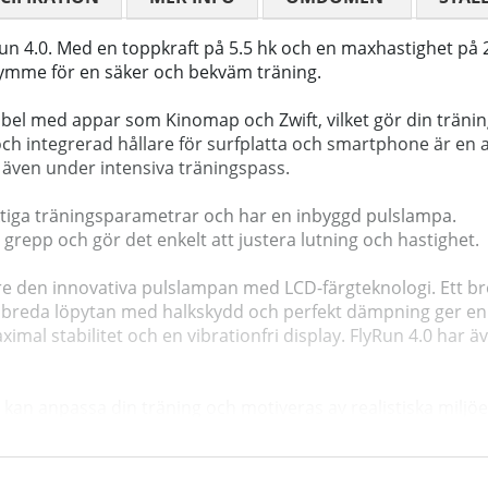
 4.0. Med en toppkraft på 5.5 hk och en maxhastighet på 24 
rymme för en säker och bekväm träning.
el med appar som Kinomap och Zwift, vilket gör din träning
ch integrerad hållare för surfplatta och smartphone är en 
a även under intensiva träningspass.
viktiga träningsparametrar och har en inbyggd pulslampa.
epp och gör det enkelt att justera lutning och hastighet.
are den innovativa pulslampan med LCD-färgteknologi. Ett br
a breda löpytan med halkskydd och perfekt dämpning ger en
mal stabilitet och en vibrationfri display. FlyRun 4.0 har ä
kan anpassa din träning och motiveras av realistiska miljöer
träna i lugn och ro. De ergonomiskt formade handstöden med
limmade utseende.