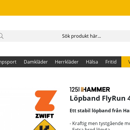
mpsport
Damkläder
Herrkläder
Hälsa
Fritid
Löpband FlyRun 4
Ett stabil löpband från H
- Kraftig men tystgående mo
- Extra bred löpyta