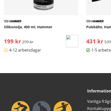
Silikonolja, 400 ml, Hammer
Pulsbälte, H
199 kr
Ordinarie pris:
431 kr
Ord
299 kr
539
4-12 arbetsdagar
1-5 arbet
Informatio
Vanliga fråg
Kontaktuppg