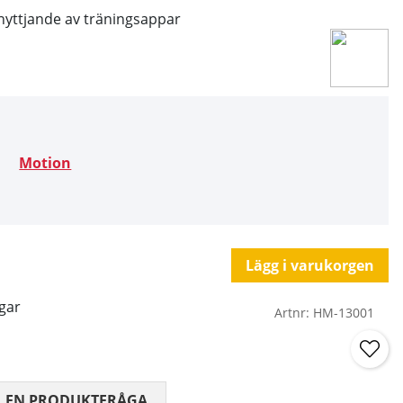
 nyttjande av träningsappar
Motion
Lägg i varukorgen
gar
Artnr:
HM-13001
 0 AV 5 ANTAL BETYG 0
L EN PRODUKTFRÅGA