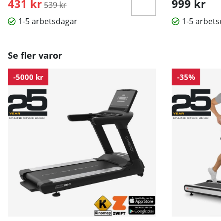
431 kr
Ordinarie pris:
999 kr
539 kr
1-5 arbetsdagar
1-5 arbet
Se fler varor
-5000 kr
-35%