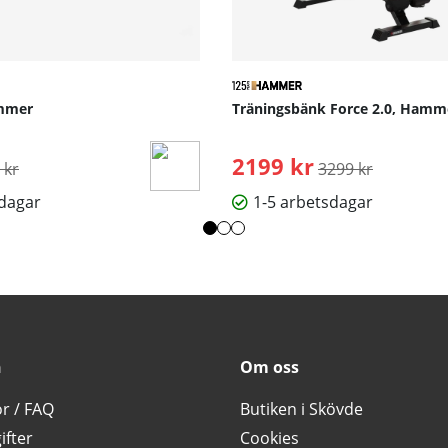
ammer
Träningsbänk Force 2.0, Hamm
inarie pris:
2199 kr
Ordinarie pris:
 kr
3299 kr
sdagar
1-5 arbetsdagar
n
Om oss
or / FAQ
Butiken i Skövde
ifter
Cookies