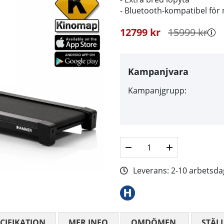
- Bluetooth-kompatibel för
12799
kr
15999
kr
Kampanjvara
Kampanjgrupp:
Leverans:
2-10 arbetsda
CIFIKATION
MER INFO
OMDÖMEN
MEDELBETYG
STÄL