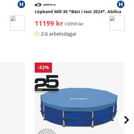
Löpband Mill 30 *Bäst i test 2024*, Abilica
11199 kr
Ordinarie pris:
13999 kr
2-6 arbetsdagar
-52%
a expertutbildare och uppnå dina individuella fitnessmål i
krävs.