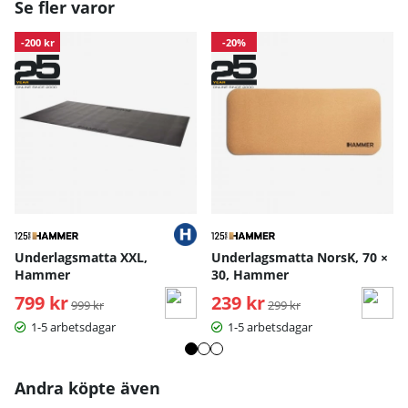
Se fler varor
-200 kr
-20%
Underlagsmatta XXL,
Underlagsmatta NorsK, 70 ×
Hammer
30, Hammer
799 kr
Ordinarie pris:
239 kr
Ordinarie pris:
999 kr
299 kr
1-5 arbetsdagar
1-5 arbetsdagar
Andra köpte även