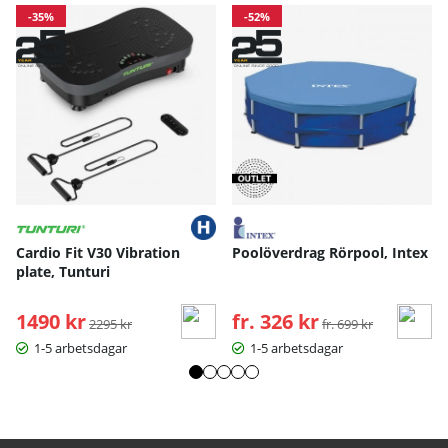
-35%
-52%
Cardio Fit V30 Vibration
Poolöverdrag Rörpool, Intex
plate, Tunturi
1490 kr
Ordinarie pris:
fr. 326 kr
Ordinarie pris:
2295 kr
fr. 699 kr
1-5 arbetsdagar
1-5 arbetsdagar