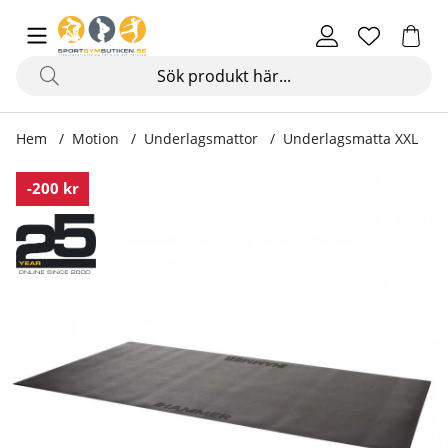
Hem
Motion
Underlagsmattor
Underlagsmatta XXL
Produktbilder Underlagsmatta XXL
-200 kr