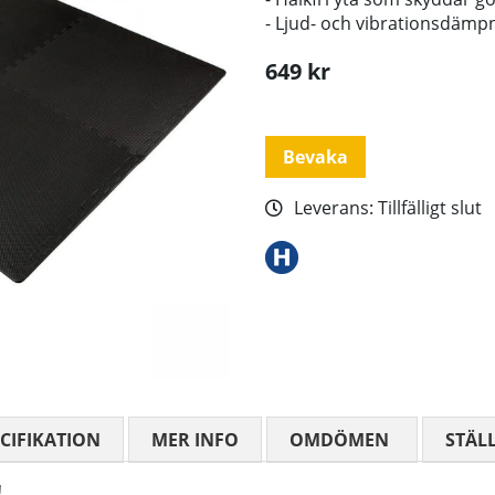
- Ljud- och vibrationsdämpn
649
kr
Bevaka
Leverans:
Tillfälligt slut
CIFIKATION
MER INFO
OMDÖMEN
MEDELBETYG
STÄL
!