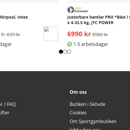
Rörpool, Intex
Justerbara hantlar PRO *Bäst i 
x 4-32.5 kg, JTC POWER
Ordinarie pris:
6990 kr
Ordinarie pris:
fr. 699 kr
8980 kr
sdagar
1-5 arbetsdagar
n
Om oss
or / FAQ
Butiken i Skövde
ifter
Cookies
Om Sportgymbutiken
Jobba hos oss