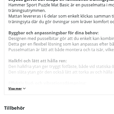
Hammer Sport Puzzle Mat Basic är en pusselmatta i modu
träningsutrymmen.
Mattan levereras i 6 delar som enkelt klickas samman til
träningsyta där du gör övningar som kräver komfort oc
Byggbar och anpassningsbar för dina behov:
Designen med pusselbitar gör att du enkelt kan kombine
Detta ger en flexibel lösning som kan anpassas efter 
Pusselmattan är lätt att både montera och ta isär, vilk
Halkfri och lätt att hålla ren:
Den halkfria ytan ger tryggt fotfäste, både vid statisk
Den släta ytan gör den också lätt att torka av och hålla
Effektiv ljud- och vibrationsdämpning:
Pusselmattan bidrar till att absorbera ljud och vibrati
Visa mer
bostadsutrymmen där ljudet är viktigt.
Sammanfattning:
Tillbehör
Som ett prisvärt och funktionellt golvskyddsalternativ 