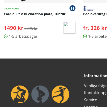
Cardio Fit V30 Vibration plate, Tunturi
Poolöverdrag 
1490 kr
Ordinarie pris:
fr. 326 kr
2295 kr
1-5 arbetsdagar
1-5 arbet
Informatio
Vanliga fråg
Kontaktuppg
Service
Leasing