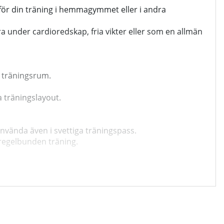
 för din träning i hemmagymmet eller i andra
ra under cardioredskap, fria vikter eller som en allmän
t träningsrum.
a träningslayout.
använda även i svettiga träningspass.
r regelbunden träning.
 den särskilt användbar i lägenheter eller delade
itet.