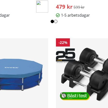
479 kr
Ordinarie pris:
599 kr
sdagar
1-5 arbetsdagar
-22%