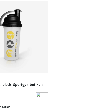
yta för träning, stretching eller vardaglig användning i dit
l, black, Sportgymbutiken
sdagar