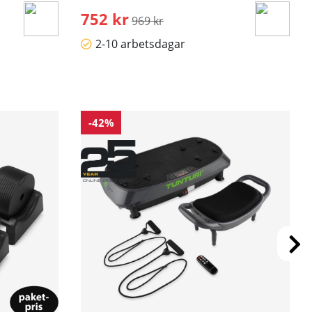
752 kr
Ordinarie pris:
969 kr
2-10 arbetsdagar
-42%