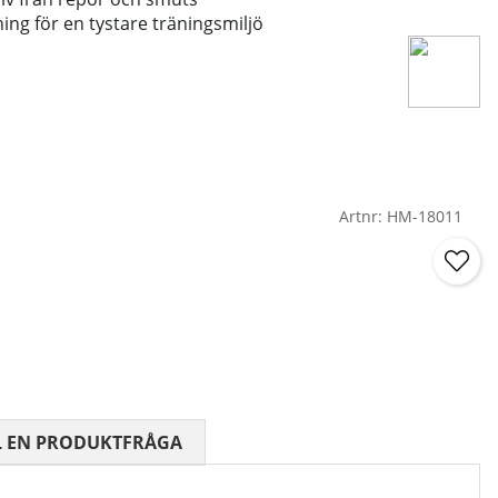
ing för en tystare träningsmiljö
Artnr:
HM-18011
 0 AV 5 ANTAL BETYG 0
L EN PRODUKTFRÅGA