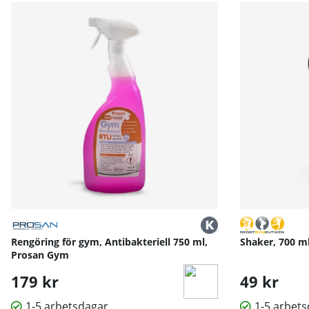
Den är ett perfekt val för dig som vill ha en mångsidig 
Rengöring för gym, Antibakteriell 750 ml,
Shaker, 700 m
Prosan Gym
179 kr
49 kr
1-5 arbetsdagar
1-5 arbet