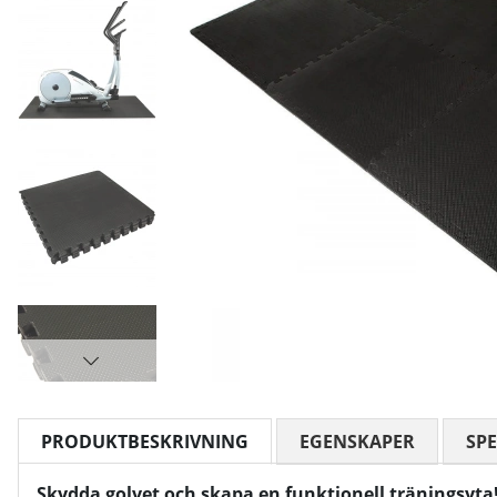
PRODUKTBESKRIVNING
EGENSKAPER
SPE
Skydda golvet och skapa en funktionell träningsyta