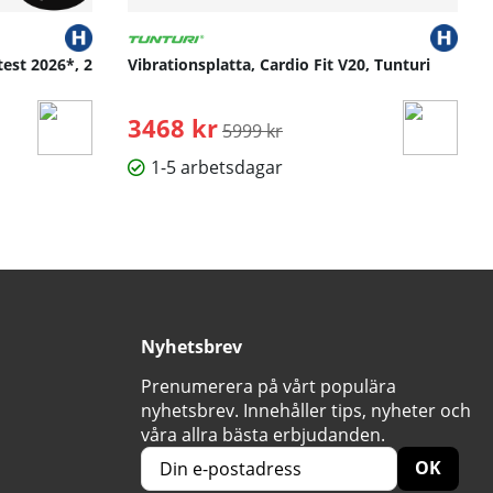
test 2026*, 2
Vibrationsplatta, Cardio Fit V20, Tunturi
3468 kr
Ordinarie pris:
5999 kr
1-5 arbetsdagar
Nyhetsbrev
Prenumerera på vårt populära
nyhetsbrev. Innehåller tips, nyheter och
våra allra bästa erbjudanden.
OK