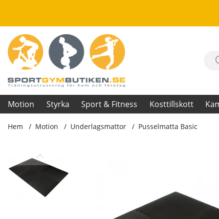
Motion
Styrka
Sport & Fitness
Kosttillskott
Ka
Hem
Motion
Underlagsmattor
Pusselmatta Basic
Produktbilder Pusselmatta Basic