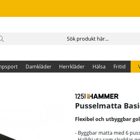
mpsport
Damkläder
Herrkläder
Hälsa
Fritid
Pusselmatta Basi
Flexibel och utbyggbar go
- Byggbar matta med 6 pusse
- Halkfri yta som skyddar g