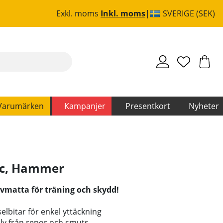
Exkl. moms
Inkl. moms
SVERIGE (SEK)
Varumärken
Kampanjer
Presentkort
Nyheter
c
,
Hammer
lvmatta för träning och skydd!
lbitar för enkel yttäckning
olv från repor och smuts