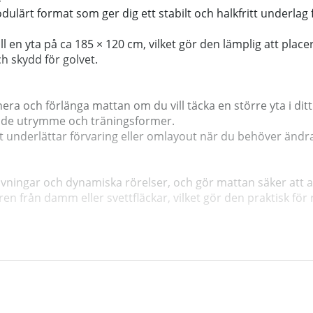
lärt format som ger dig ett stabilt och halkfritt underlag
l en yta på ca 185 × 120 cm, vilket gör den lämplig att place
h skydd för golvet.
ra och förlänga mattan om du vill täcka en större yta i dit
både utrymme och träningsformer.
et underlättar förvaring eller omlayout när du behöver ändr
a övningar och dynamiska rörelser, och gör mattan säker att 
 ren från damm eller svettfläckar, vilket gör den praktisk fö
oner från både cardioutrustning och styrketräning, vilket gör
erbjuder denna pusselmatta både komfort, skydd och flexibil