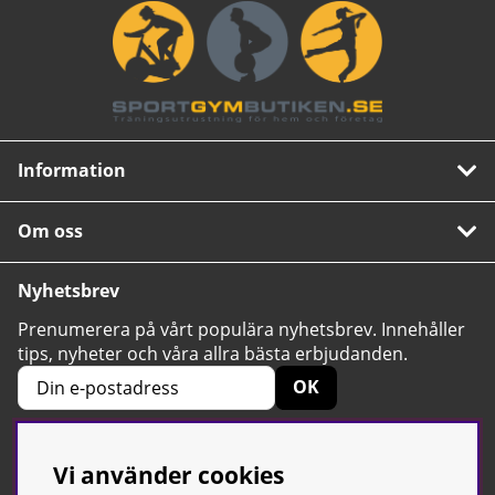
Information
Om oss
Nyhetsbrev
Prenumerera på vårt populära nyhetsbrev. Innehåller
tips, nyheter och våra allra bästa erbjudanden.
OK
Vi använder cookies
4.6
Baserat på 2424 betyg