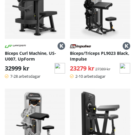
Biceps Curl Machine, US-
Biceps/Triceps PL9023 Black,
U007, UpForm
Impulse
32999 kr
23279 kr
Ordinarie pris:
27389 kr
7-28 arbetsdagar
2-10 arbetsdagar