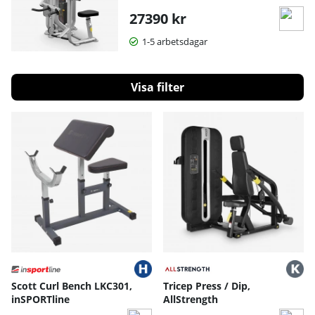
27390 kr
1-5 arbetsdagar
Filtrera
Produkter
Scott Curl Bench LKC301,
Tricep Press / Dip,
inSPORTline
AllStrength