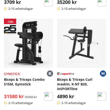
3709 kr
35200 kr
2-10 arbetsdagar
2-10 arbetsdagar
-12%
Biceps & Triceps Combo
Biceps & Triceps Curl
515M, Gymstick
maskin, X-NT B20,
inSPORTline
31580 kr
Ordinarie pris:
4890 kr
35990 kr
2-10 arbetsdagar
2-10 arbetsdagar