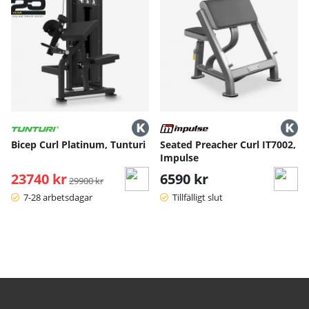
Bicep Curl Platinum, Tunturi
Seated Preacher Curl IT7002,
Impulse
23740 kr
Ordinarie pris:
6590 kr
29900 kr
7-28 arbetsdagar
Tillfälligt slut