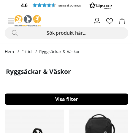
4.6
Baserat på 2424 betyg
Hem
Fritid
Ryggsäckar & Väskor
Ryggsäckar & Väskor
Filtrera
Produkter