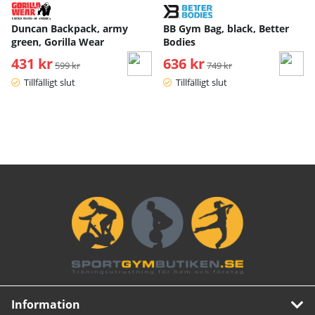
Duncan Backpack, army
BB Gym Bag, black, Better
green, Gorilla Wear
Bodies
431 kr
Ordinarie pris:
636 kr
Ordinarie pris:
599 kr
749 kr
Tillfälligt slut
Tillfälligt slut
Information