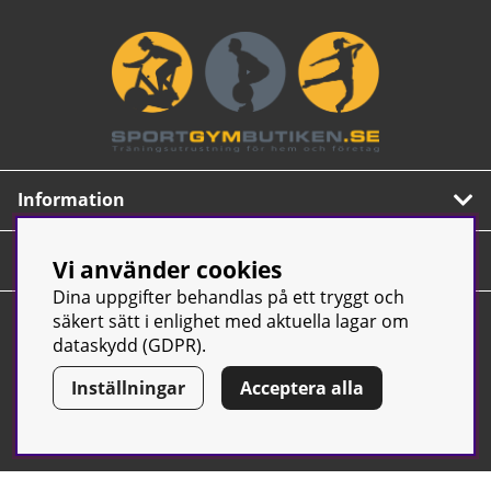
Information
Om oss
Vi använder cookies
Dina uppgifter behandlas på ett tryggt och
Nyhetsbrev
säkert sätt i enlighet med aktuella lagar om
dataskydd (GDPR).
Prenumerera på vårt populära nyhetsbrev. Innehåller
tips, nyheter och våra allra bästa erbjudanden.
Inställningar
Acceptera alla
OK