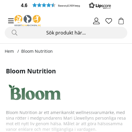
4.6
Baserat på 2424 betyg
Hem
Bloom Nutrition
Bloom Nutrition
Bloom Nutrition är ett amerikanskt wellnessvarumärke, med
sina rötter i medgrundarens Mari Llewellyns personliga resa
mot ett nytt liv genom hälsa. Målet är att göra hälsosamma
vanor enklare och mer tillgängliga i vardagen.