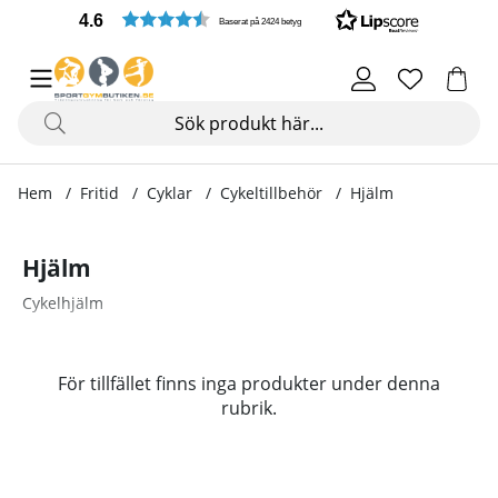
4.6
Baserat på 2424 betyg
Hem
Fritid
Cyklar
Cykeltillbehör
Hjälm
Hjälm
Cykelhjälm
Produkter
För tillfället finns inga produkter under denna
rubrik.