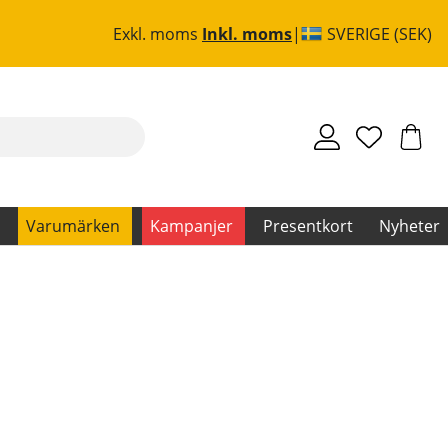
Exkl. moms
Inkl. moms
SVERIGE (SEK)
Varumärken
Kampanjer
Presentkort
Nyheter