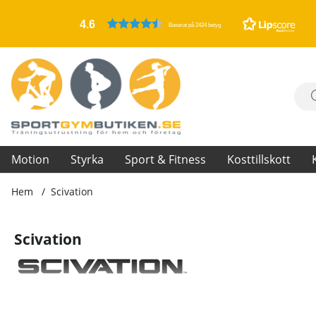
4.6
Baserat på 2424 betyg
Motion
Styrka
Sport & Fitness
Kosttillskott
Hem
Scivation
Scivation