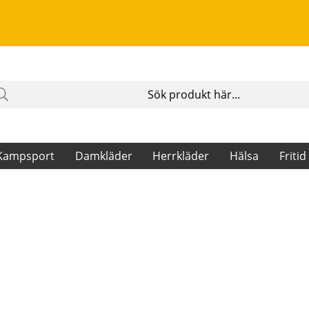
Kampsport
Damkläder
Herrkläder
Hälsa
Fritid