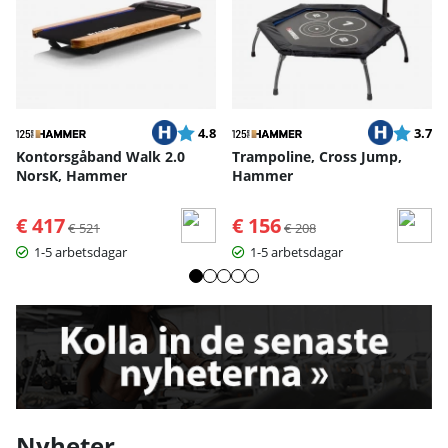
Betyg:
utav 5 stjärnor
Betyg:
ut
4.8
3.7
Kontorsgåband Walk 2.0
Trampoline, Cross Jump,
NorsK, Hammer
Hammer
€ 417
Ordinarie pris:
€ 156
Ordinarie pris:
€ 521
€ 208
1-5 arbetsdagar
1-5 arbetsdagar
Nyheter