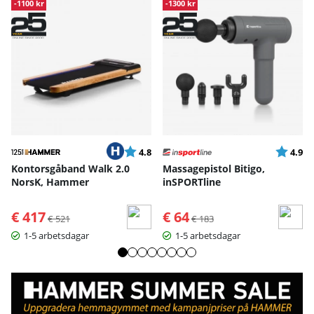
-1100 kr
-1300 kr
Betyg:
utav 5 stjärnor
Betyg:
ut
4.8
4.9
Kontorsgåband Walk 2.0
Massagepistol Bitigo,
NorsK, Hammer
inSPORTline
€ 417
Ordinarie pris:
€ 64
Ordinarie pris:
€ 521
€ 183
1-5 arbetsdagar
1-5 arbetsdagar