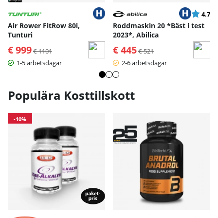
Betyg:
ut
4.7
Air Rower FitRow 80i,
Roddmaskin 20 *Bäst i test
Tunturi
2023*, Abilica
€ 999
Ordinarie pris:
€ 445
Ordinarie pris:
€ 1101
€ 521
1-5 arbetsdagar
2-6 arbetsdagar
Populära Kosttillskott
-10%