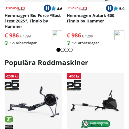
Betyg:
utav 5 stjärnor
Betyg:
ut
4.6
5.0
Hemmagym Bio Force *Bäst
Hemmagym Autark 600,
i test 2025*, Finnlo by
Finnlo by Hammer
Hammer
€ 986
Ordinarie pris:
€ 986
Ordinarie pris:
€ 1299
€ 1299
1-5 arbetsdagar
1-5 arbetsdagar
Populära Roddmaskiner
-2000 kr
-800 kr