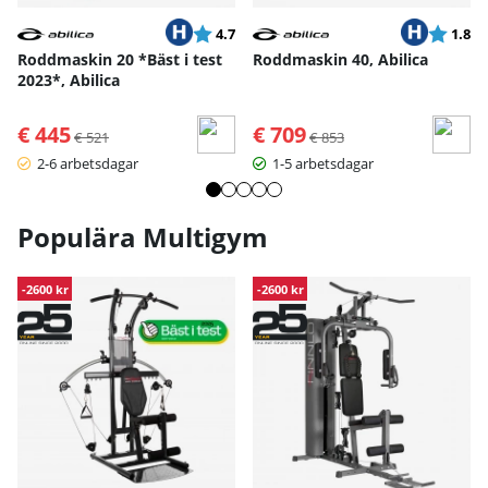
Betyg:
utav 5 stjärnor
Betyg:
ut
4.7
1.8
Roddmaskin 20 *Bäst i test
Roddmaskin 40, Abilica
2023*, Abilica
€ 445
Ordinarie pris:
€ 709
Ordinarie pris:
€ 521
€ 853
2-6 arbetsdagar
1-5 arbetsdagar
Populära Multigym
-2600 kr
-2600 kr