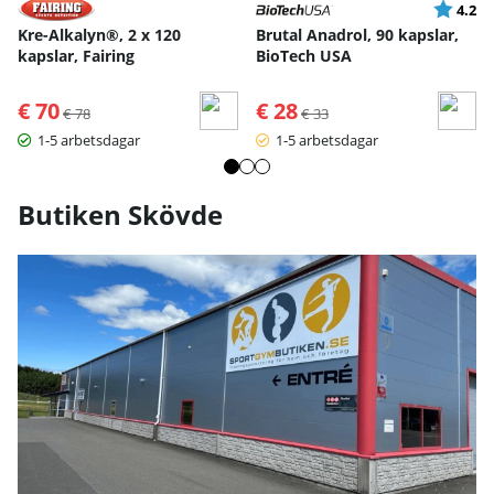
Betyg:
ut
4.2
Kre-Alkalyn®, 2 x 120
Brutal Anadrol, 90 kapslar,
kapslar, Fairing
BioTech USA
€ 70
Ordinarie pris:
€ 28
Ordinarie pris:
€ 78
€ 33
1-5 arbetsdagar
1-5 arbetsdagar
Butiken Skövde