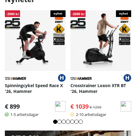
-2000 kr
-2600 kr
Spinningcykel Speed Race X
Crosstrainer Loxon XTR BT
'26, Hammer
'26, Hammer
€ 899
€ 1039
Ordinarie pris:
€ 1299
1-5 arbetsdagar
2-10 arbetsdagar