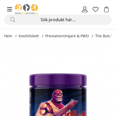
Hem
Kosttillskott
Prestationshöjare & PWO
The Butcher
Produktbilder The Butcher, 425 g