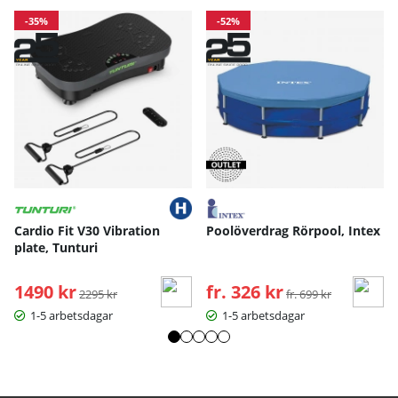
-35%
-52%
Cardio Fit V30 Vibration
Poolöverdrag Rörpool, Intex
plate, Tunturi
1490 kr
Ordinarie pris:
fr. 326 kr
Ordinarie pris:
2295 kr
fr. 699 kr
1-5 arbetsdagar
1-5 arbetsdagar