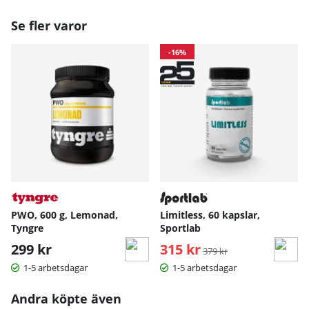
Se fler varor
-16%
PWO, 600 g, Lemonad,
Limitless, 60 kapslar,
Tyngre
Sportlab
299 kr
315 kr
Ordinarie pris:
379 kr
1-5 arbetsdagar
1-5 arbetsdagar
Andra köpte även