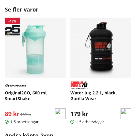
Se fler varor
-18%
Original2GO, 600 ml,
Water Jug 2.2 L, black,
SmartShake
Gorilla Wear
89 kr
Ordinarie pris:
179 kr
109 kr
1-5 arbetsdagar
1-5 arbetsdagar
Andra köpte även