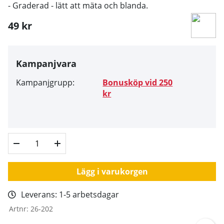
- Graderad - lätt att mäta och blanda.
49
kr
Kampanjvara
Kampanjgrupp:
Bonusköp vid 250
kr
Lägg i varukorgen
Leverans:
1-5 arbetsdagar
Artnr:
26-202