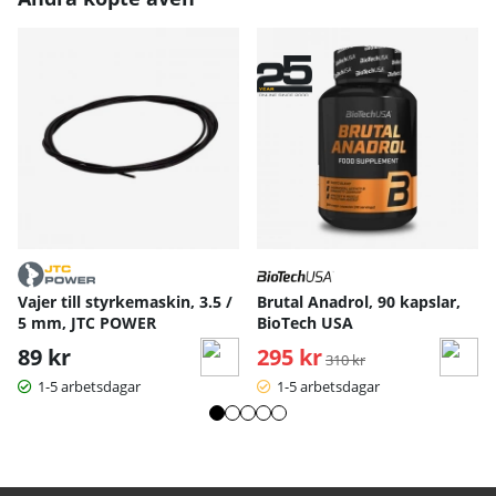
Vajer till styrkemaskin, 3.5 /
Brutal Anadrol, 90 kapslar,
5 mm, JTC POWER
BioTech USA
89 kr
295 kr
Ordinarie pris:
310 kr
1-5 arbetsdagar
1-5 arbetsdagar