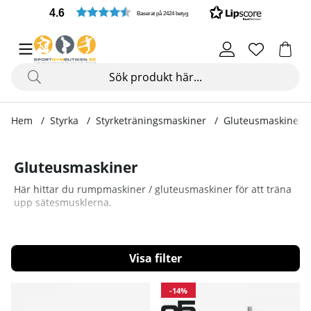
4.6
Baserat på 2424 betyg
Hem
Styrka
Styrketräningsmaskiner
Gluteusmaskiner
Gluteusmaskiner
Här hittar du rumpmaskiner / gluteusmaskiner för att träna
upp sätesmusklerna.
Filtrera
Produkter
-14%