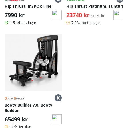
Hip Thrust, inSPORTline
Hip Thrust Platinum, Tunturi
7990 kr
23740 kr
Ordinarie pris:
31250 kr
1-5 arbetsdagar
7-28 arbetsdagar
Booty Builder 7.0, Booty
Builder
65499 kr
Tillfälligt slut