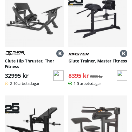
Glute Hip Thruster, Thor
Glute Trainer, Master Fitness
Fitness
32995 kr
8395 kr
Ordinarie pris:
9800 kr
2-10 arbetsdagar
1-5 arbetsdagar