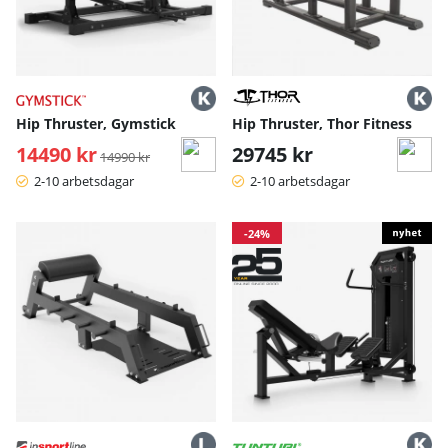
Hip Thruster, Gymstick
Hip Thruster, Thor Fitness
14490 kr
Ordinarie pris:
29745 kr
14990 kr
2-10 arbetsdagar
2-10 arbetsdagar
-24%