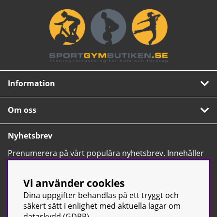
Bältet vid magen har snabbkoppling och har
designats för att kännas behaglig mot mage och
höfter.
Booty Builder får dig att utföra hip thrust-
övningarna mer effektivt genom en större
rörelsebana. Detta bidrar förstås till ökad rörlighet
och att flera muskler aktiveras av träningen.
Information
Den är skonsam för höfter och knäleder såväl som
rygg och knän vilket gör att Booty Builder funkar
Om oss
perfekt som rehabilitering av dessa områden.
Bruksanvisning / manual »
Nyhetsbrev
Prenumerera på vårt populära nyhetsbrev. Innehåller
tips, nyheter och våra allra bästa erbjudanden.
OK
Vi använder cookies
Dina uppgifter behandlas på ett tryggt och
säkert sätt i enlighet med aktuella lagar om
dataskydd (GDPR).