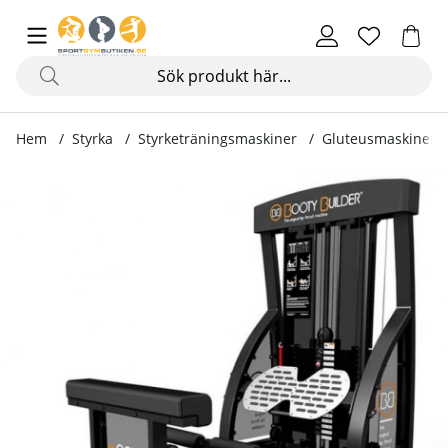
Hem
Styrka
Styrketräningsmaskiner
Gluteusmaskiner
Produktbilder Booty Builder 7.0