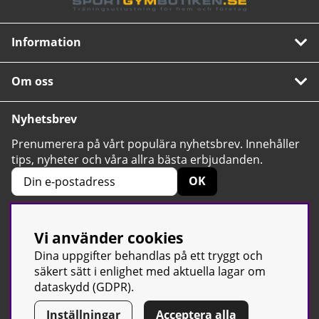
Information
Om oss
Nyhetsbrev
Prenumerera på vårt populära nyhetsbrev. Innehåller
tips, nyheter och våra allra bästa erbjudanden.
OK
Vi använder cookies
4.6
Baserat på 2424 betyg
Dina uppgifter behandlas på ett tryggt och
säkert sätt i enlighet med aktuella lagar om
dataskydd (GDPR).
Inställningar
Acceptera alla
© Sport & Gym Butiken JTC AB |
Kontakta oss
| All rights reserved