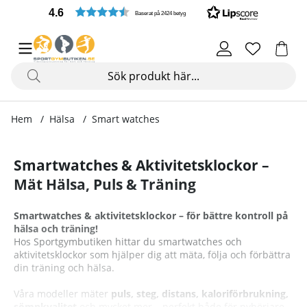
4.6
Baserat på 2424 betyg
Hem
Hälsa
Smart watches
Smartwatches & Aktivitetsklockor –
Mät Hälsa, Puls & Träning
Smartwatches & aktivitetsklockor – för bättre kontroll på
hälsa och träning!
Hos Sportgymbutiken hittar du smartwatches och
aktivitetsklockor som hjälper dig att mäta, följa och förbättra
din träning och hälsa.
Våra modeller mäter
puls, steg, distans, kaloriförbrukning,
sömnkvalitet
och mycket mer – perfekt både för nybörjare