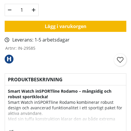
Lägg i varukorgen
Leverans:
1-5 arbetsdagar
Artnr:
IN-29585
PRODUKTBESKRIVNING
Smart Watch inSPORTline Rodamo – mångsidig och
robust sportklocka!
Smart Watch inSPORTline Rodamo kombinerar robust
design och avancerad funktionalitet i ett sportigt paket för
aktiva användare.
Med sin tuffa konstruktion klarar den av både extrema
temperaturer och vatten, vilket gör den till en pålitlig
följeslagare oavsett om du tränar, vandrar eller bara vill