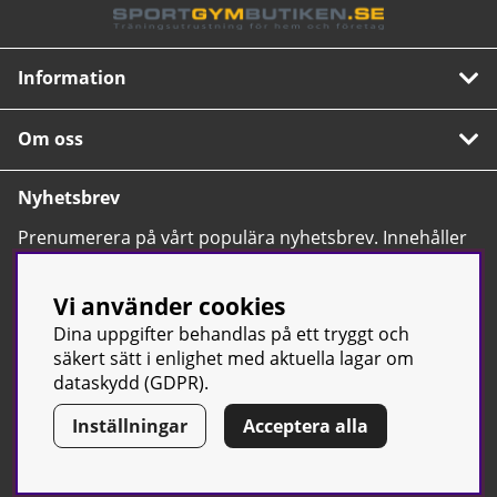
Mätfunktioner: Puls, blodtryck, SpO2, sömn, stress,
andningsfrekvens, menstruationscykel m.m.
Övriga funktioner: Telefonsamtal, AI-assistent, kalender,
kalkylator, timer, stopwatch, hitta telefon
Information
Anslutning: GloryFitPRO-app (Android / iOS)
Bruksanvisning / manual »
Om oss
Nyhetsbrev
Prenumerera på vårt populära nyhetsbrev. Innehåller
tips, nyheter och våra allra bästa erbjudanden.
OK
Vi använder cookies
Dina uppgifter behandlas på ett tryggt och
säkert sätt i enlighet med aktuella lagar om
dataskydd (GDPR).
Inställningar
Acceptera alla
© Sport & Gym Butiken JTC AB |
Kontakta oss
| All rights reserved
| Org.nr: 556668-7058 | Tel: 0500-42 87 00