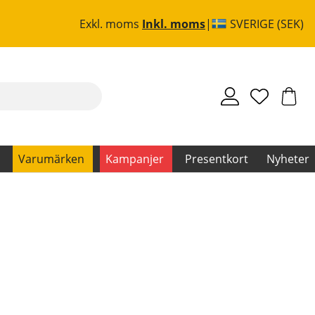
Exkl. moms
Inkl. moms
SVERIGE (SEK)
Varumärken
Kampanjer
Presentkort
Nyheter