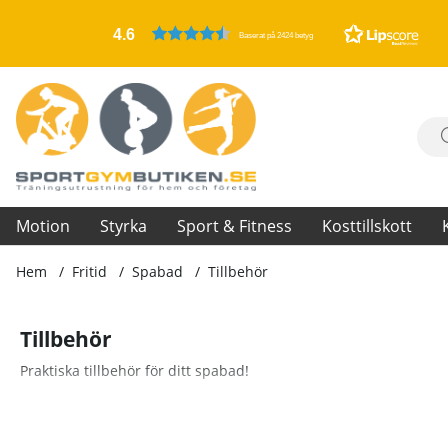
4.6
Baserat på 2424 betyg
Motion
Styrka
Sport & Fitness
Kosttillskott
Hem
Fritid
Spabad
Tillbehör
Tillbehör
Praktiska tillbehör för ditt spabad!
Produkter