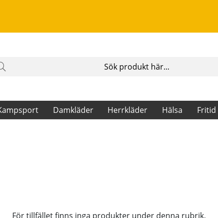
Kampsport
Damkläder
Herrkläder
Hälsa
Fritid
För tillfället finns inga produkter under denna rubrik.