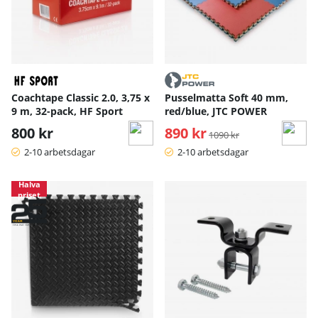
Coachtape Classic 2.0, 3,75 x
Pusselmatta Soft 40 mm,
9 m, 32-pack, HF Sport
red/blue, JTC POWER
800 kr
890 kr
Ordinarie pris:
1090 kr
2-10 arbetsdagar
2-10 arbetsdagar
Halva
priset