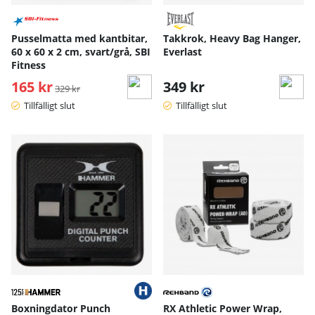
Pusselmatta med kantbitar,
Takkrok, Heavy Bag Hanger,
60 x 60 x 2 cm, svart/grå, SBI
Everlast
Fitness
165 kr
Ordinarie pris:
349 kr
329 kr
Tillfälligt slut
Tillfälligt slut
Boxningdator Punch
RX Athletic Power Wrap,