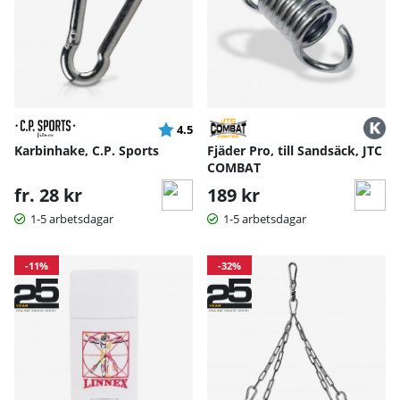
Betyg:
utav 5 stjärnor
4.5
Karbinhake, C.P. Sports
Fjäder Pro, till Sandsäck, JTC
COMBAT
fr. 28 kr
189 kr
1-5 arbetsdagar
1-5 arbetsdagar
-11%
-32%