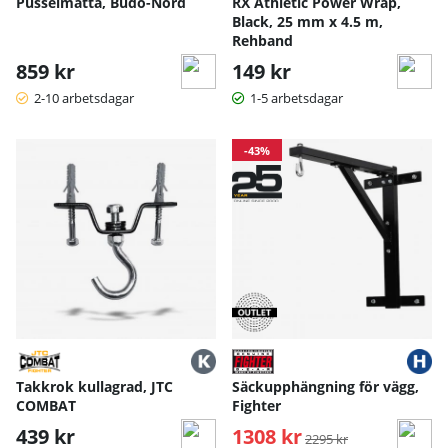
Pusselmatta, Budo-Nord
RX Athletic Power Wrap,
Black, 25 mm x 4.5 m,
Rehband
859 kr
149 kr
2-10 arbetsdagar
1-5 arbetsdagar
-43%
Takkrok kullagrad, JTC
Säckupphängning för vägg,
COMBAT
Fighter
439 kr
1308 kr
Ordinarie pris:
2295 kr