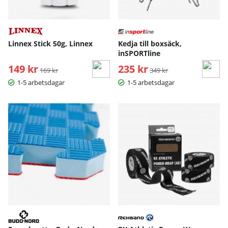
Linnex Stick 50g, Linnex
Kedja till boxsäck,
inSPORTline
149 kr
Ordinarie pris:
235 kr
Ordinarie pris:
169 kr
349 kr
1-5 arbetsdagar
1-5 arbetsdagar