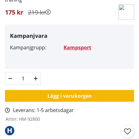
175
kr
219
kr
Kampanjvara
Kampanjgrupp:
Kampsport
Lägg i varukorgen
Leverans:
1-5 arbetsdagar
Artnr:
HM-92800