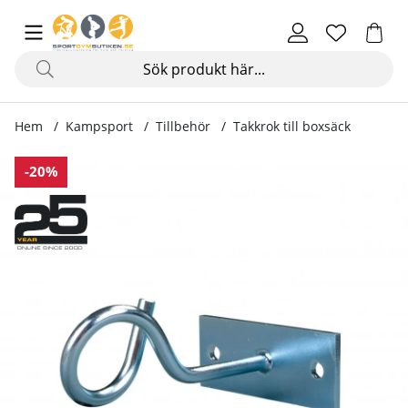
Hem
Kampsport
Tillbehör
Takkrok till boxsäck
Produktbilder Takkrok till boxsäck
-20%