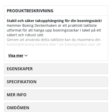
PRODUKTBESKRIVNING
Stabil och säker takupphängning för din boxningssäck!
Hammer Boxing Deckenhaken är ett praktiskt takfäste
utformat för att hänga upp boxningssäckar i taket på ett
säkert och robust sätt.
Genom att använda detta takfäste kan du maximera din
boxningsträning hemma eller i en träningslokal utan att
behöva oroa dig för att säcken ska röra sig obehagligt eller
falla ner.
Visa mer
Robust stålkonstruktion för trygg träning:
Takfästet är tillverkat av solid stål, vilket ger en hållbar och
EGENSKAPER
stabil upphängning för boxningssäcken.
Den specialdesignade öglan gör att säcken sitter säkert på
SPECIFIKATION
plats och förhindrar att kedjan glider ur under träning –
även vid intensiva slag och sparkar.
MER INFO
Dubbel fixering för maximal säkerhet:
Hammer Boxing Deckenhaken har två fästmöjligheter som
monteras i taket, vilket ger en säkrare och mer stabil
OMDÖMEN
MEDELBETYG 0 AV 5 ANTAL BETYG 0
upphängning jämfört med enklare krokar.