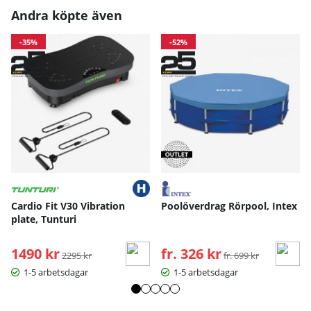
Andra köpte även
-35%
-52%
Cardio Fit V30 Vibration
Poolöverdrag Rörpool, Intex
plate, Tunturi
1490 kr
Ordinarie pris:
fr. 326 kr
Ordinarie pris:
2295 kr
fr. 699 kr
1-5 arbetsdagar
1-5 arbetsdagar