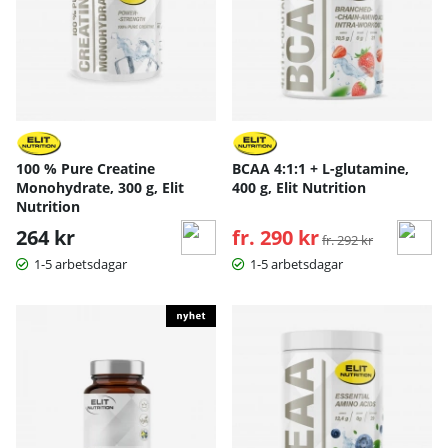
100 % Pure Creatine
BCAA 4:1:1 + L-glutamine,
Monohydrate, 300 g, Elit
400 g, Elit Nutrition
Nutrition
264 kr
fr. 290 kr
Ordinarie pris:
fr. 292 kr
1-5 arbetsdagar
1-5 arbetsdagar