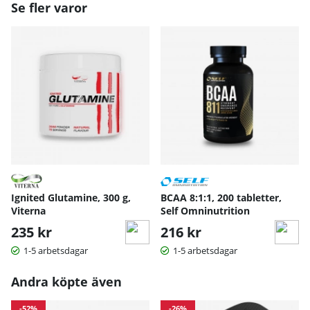
Se fler varor
Ignited Glutamine, 300 g,
BCAA 8:1:1, 200 tabletter,
Viterna
Self Omninutrition
235 kr
216 kr
1-5 arbetsdagar
1-5 arbetsdagar
Andra köpte även
-52%
-26%