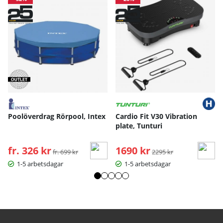
Poolöverdrag Rörpool, Intex
Cardio Fit V30 Vibration
plate, Tunturi
fr. 326 kr
Ordinarie pris:
1690 kr
Ordinarie pris:
fr. 699 kr
2295 kr
1-5 arbetsdagar
1-5 arbetsdagar