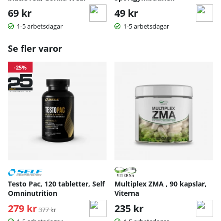
69 kr
49 kr
1-5 arbetsdagar
1-5 arbetsdagar
Se fler varor
-25%
Testo Pac, 120 tabletter, Self
Multiplex ZMA , 90 kapslar,
Omninutrition
Viterna
279 kr
Ordinarie pris:
235 kr
377 kr