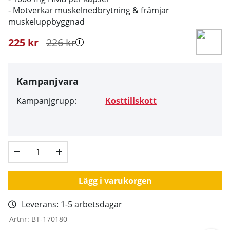
- Motverkar muskelnedbrytning & främjar
muskeluppbyggnad
225
kr
226
kr
Kampanjvara
Kampanjgrupp:
Kosttillskott
Lägg i varukorgen
Leverans:
1-5 arbetsdagar
Artnr:
BT-170180