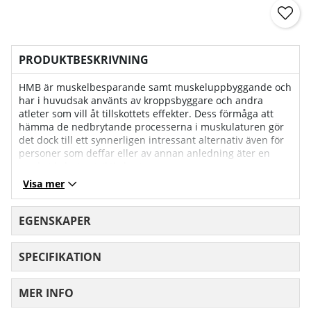
PRODUKTBESKRIVNING
HMB är muskelbesparande samt muskeluppbyggande och
har i huvudsak använts av kroppsbyggare och andra
atleter som vill åt tillskottets effekter. Dess förmåga att
hämma de nedbrytande processerna i muskulaturen gör
det dock till ett synnerligen intressant alternativ även för
personer som deffar eller av annan anledning äter en
mycket kalorirestriktiv kost.
Visa mer
EGENSKAPER
SPECIFIKATION
MER INFO