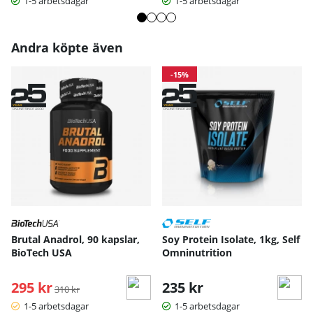
1-5 arbetsdagar
1-5 arbetsdagar
Andra köpte även
-15%
Brutal Anadrol, 90 kapslar,
Soy Protein Isolate, 1kg, Self
BioTech USA
Omninutrition
295 kr
Ordinarie pris:
235 kr
310 kr
1-5 arbetsdagar
1-5 arbetsdagar